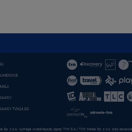
SU
SUMENCKIE
MISJI
ADAWCY
DAWCY TVN24 GO
a Sp. z o.o. wymaga wcześniejszej zgody TVN S.A./ TVN Media Sp. z o.o. oraz zawarcia 