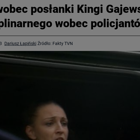
wobec posłanki Kingi Gajews
linarnego wobec policjant
3
Dariusz Łapiński
Źródło:
Fakty TVN