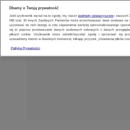
NAJNOWSZE
ZOBACZ FAK
Dbamy o Twoją prywatność
Jeśli użytkownik wyrazi na to zgodę, my, nasze
podmioty stowarzyszone
i naszych
IAB oraz
30
innych Zaufanych Partnerów może przechowywać dane osobowe na ur
uzyskiwać do nich dostęp w celu zapewnienia bardziej spersonalizowanego sposo
się to poprzez przetwarzanie danych osobowych zebranych z danych przegląd
plikach cookie. Użytkownik może udzielić/wycofać zgodę i sprzeciwić się pr
uzasadniony interes w dowolnym momencie, klikając przycisk „Ustawienia plików cook
Polityka Prywatności