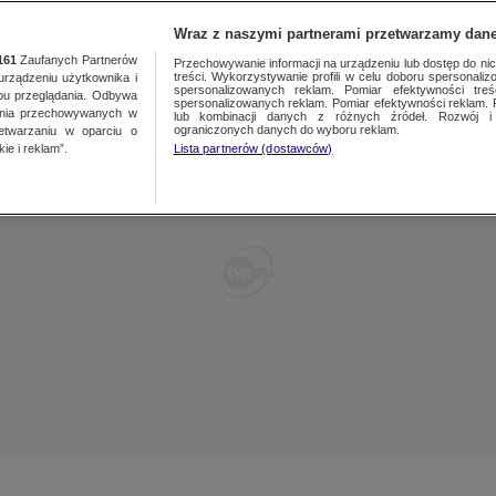
TY
FAKTY PO FAKTACH
FAKTY O ŚWIECIE
Wraz z naszymi partnerami przetwarzamy dane
161
Zaufanych Partnerów
Przechowywanie informacji na urządzeniu lub dostęp do nich.
treści. Wykorzystywanie profili w celu doboru spersonalizo
ządzeniu użytkownika i
spersonalizowanych reklam. Pomiar efektywności treś
bu przeglądania. Odbywa
spersonalizowanych reklam. Pomiar efektywności reklam. 
ania przechowywanych w
lub kombinacji danych z różnych źródeł. Rozwój i 
ograniczonych danych do wyboru reklam.
zetwarzaniu w oparciu o
ie i reklam”.
Lista partnerów (dostawców)