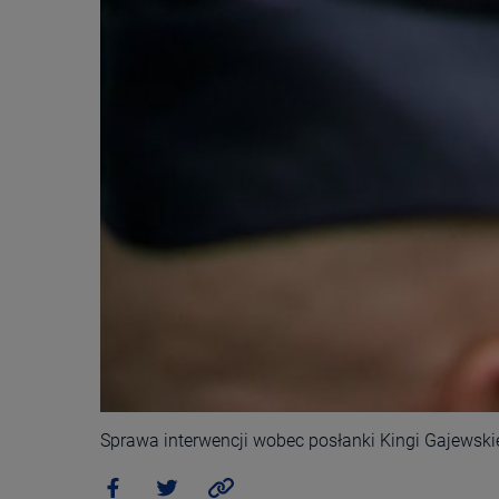
Sprawa interwencji wobec posłanki Kingi Gajewski