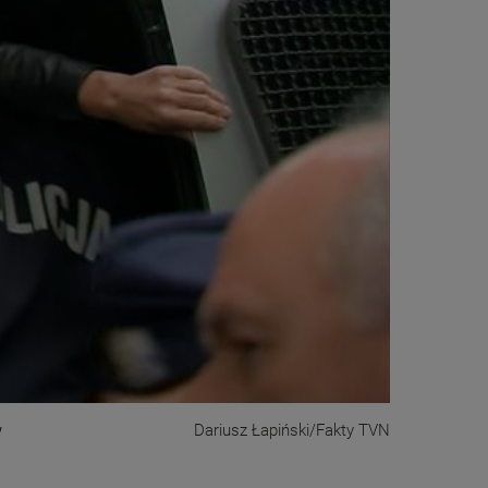
w
Dariusz Łapiński/Fakty TVN