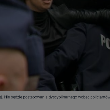
ej. Nie będzie postępowania dyscyplinarnego wobec policjantó