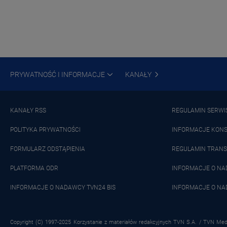
PRYWATNOŚĆ I INFORMACJE
KANAŁY
KANAŁY RSS
REGULAMIN SERWI
POLITYKA PRYWATNOŚCI
INFORMACJE KON
FORMULARZ ODSTĄPIENIA
REGULAMIN TRANS
PLATFORMA ODR
INFORMACJE O N
INFORMACJE O NADAWCY TVN24 BIS
INFORMACJE O NA
Copyright (C) 1997-2025 Korzystanie z materiałów redakcyjnych TVN S.A. / TVN Medi