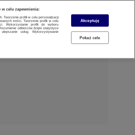
 w celu zapewnienia:
 Tworzenie profili w celu personalizacji
Akceptuję
wanych treści. Tworzenie profili w celu
Dzień dobry!
ci. Wykorzystanie profili do wyboru
Rozumienie odbiorców dzięki statystyce
Jedno konto do wszystkich usług
ulepszanie usług. Wykorzystywanie
Pokaż cele
ZALOGUJ SIĘ
Zarejestruj się