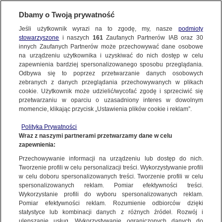
Dbamy o Twoją prywatność
Jeśli użytkownik wyrazi na to zgodę, my, nasze
podmioty
stowarzyszone
i naszych
161
Zaufanych Partnerów IAB oraz
30
NAJNOWSZE
innych Zaufanych Partnerów może przechowywać dane osobowe
na urządzeniu użytkownika i uzyskiwać do nich dostęp w celu
zapewnienia bardziej spersonalizowanego sposobu przeglądania.
Dzień dobry!
ZOBACZ FAKTY
Odbywa się to poprzez przetwarzanie danych osobowych
Jedno konto do wszystkich usług
zebranych z danych przeglądania przechowywanych w plikach
cookie. Użytkownik może udzielić/wycofać zgodę i sprzeciwić się
przetwarzaniu w oparciu o uzasadniony interes w dowolnym
FAKTY PO FAKTACH
momencie, klikając przycisk „Ustawienia plików cookie i reklam”.
ZALOGUJ SIĘ
Polityka Prywatności
FAKTY O ŚWIECIE
Wraz z naszymi partnerami przetwarzamy dane w celu
zapewnienia:
Zarejestruj się
Przechowywanie informacji na urządzeniu lub dostęp do nich.
Rodzice wcześniaków czują się pokrzywdzeni przez przepisy. "Wszyscy
musimy uzbroić się w cierpliwość"
WIĘCEJ
Tworzenie profili w celu personalizacji treści. Wykorzystywanie profili
Adrianna Otręba/Fakty TVN
w celu doboru spersonalizowanych treści. Tworzenie profili w celu
spersonalizowanych reklam. Pomiar efektywności treści.
Wykorzystanie profili do wyboru spersonalizowanych reklam.
KANAŁY
Pomiar efektywności reklam. Rozumienie odbiorców dzięki
FAKTY
|
ZOBACZ FAKTY
statystyce lub kombinacji danych z różnych źródeł. Rozwój i
ulepszanie usług. Wykorzystywanie ograniczonych danych do