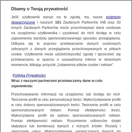
Dbamy o Twoją prywatność
Jeśli użytkownik wyrazi na to zgodę, my, nasze
podmioty
stowarzyszone
i naszych
161
Zaufanych Partnerów IAB oraz
30
NAJNOWSZE
innych Zaufanych Partnerów może przechowywać dane osobowe
na urządzeniu użytkownika i uzyskiwać do nich dostęp w celu
zapewnienia bardziej spersonalizowanego sposobu przeglądania.
Dzień dobry!
ZOBACZ FAKTY
Odbywa się to poprzez przetwarzanie danych osobowych
Jedno konto do wszystkich usług
zebranych z danych przeglądania przechowywanych w plikach
cookie. Użytkownik może udzielić/wycofać zgodę i sprzeciwić się
przetwarzaniu w oparciu o uzasadniony interes w dowolnym
FAKTY PO FAKTACH
momencie, klikając przycisk „Ustawienia plików cookie i reklam”.
ZALOGUJ SIĘ
Polityka Prywatności
FAKTY O ŚWIECIE
Wraz z naszymi partnerami przetwarzamy dane w celu
zapewnienia:
Zarejestruj się
Przechowywanie informacji na urządzeniu lub dostęp do nich.
Karol Nawrocki walczy o drugą turę. Prezes PiS spieszy mu z pomocą.
"Takiego prezydenta właśnie potrzebujemy"
WIĘCEJ
Tworzenie profili w celu personalizacji treści. Wykorzystywanie profili
Jacek Tacik/Fakty TVN
w celu doboru spersonalizowanych treści. Tworzenie profili w celu
spersonalizowanych reklam. Pomiar efektywności treści.
Wykorzystanie profili do wyboru spersonalizowanych reklam.
KANAŁY
Pomiar efektywności reklam. Rozumienie odbiorców dzięki
FAKTY
|
ZOBACZ FAKTY
statystyce lub kombinacji danych z różnych źródeł. Rozwój i
ulepszanie usług. Wykorzystywanie ograniczonych danych do