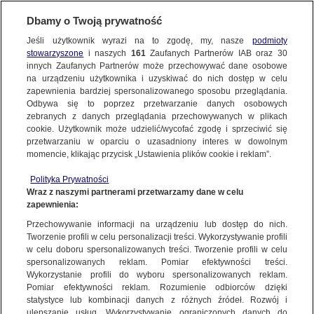
Dbamy o Twoją prywatność
Jeśli użytkownik wyrazi na to zgodę, my, nasze
podmioty
stowarzyszone
i naszych
161
Zaufanych Partnerów IAB oraz
30
NAJNOWSZE
innych Zaufanych Partnerów może przechowywać dane osobowe
na urządzeniu użytkownika i uzyskiwać do nich dostęp w celu
zapewnienia bardziej spersonalizowanego sposobu przeglądania.
Dzień dobry!
ZOBACZ FAKTY
Odbywa się to poprzez przetwarzanie danych osobowych
Jedno konto do wszystkich usług
zebranych z danych przeglądania przechowywanych w plikach
cookie. Użytkownik może udzielić/wycofać zgodę i sprzeciwić się
przetwarzaniu w oparciu o uzasadniony interes w dowolnym
FAKTY PO FAKTACH
momencie, klikając przycisk „Ustawienia plików cookie i reklam”.
ZALOGUJ SIĘ
Polityka Prywatności
FAKTY O ŚWIECIE
Wraz z naszymi partnerami przetwarzamy dane w celu
zapewnienia:
Zarejestruj się
Przechowywanie informacji na urządzeniu lub dostęp do nich.
Prawo i Sprawiedliwość składa do prokuratury kolejne zawiadomienia na
ministra Domańskiego
WIĘCEJ
Tworzenie profili w celu personalizacji treści. Wykorzystywanie profili
Maciej Knapik/Fakty TVN
w celu doboru spersonalizowanych treści. Tworzenie profili w celu
spersonalizowanych reklam. Pomiar efektywności treści.
Wykorzystanie profili do wyboru spersonalizowanych reklam.
KANAŁY
Pomiar efektywności reklam. Rozumienie odbiorców dzięki
FAKTY
|
ZOBACZ FAKTY
statystyce lub kombinacji danych z różnych źródeł. Rozwój i
ulepszanie usług. Wykorzystywanie ograniczonych danych do