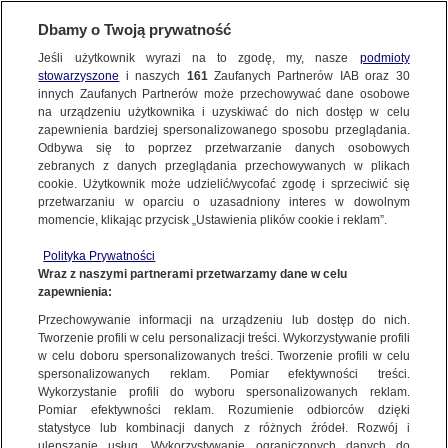
Dbamy o Twoją prywatność
Jeśli użytkownik wyrazi na to zgodę, my, nasze
podmioty
stowarzyszone
i naszych
161
Zaufanych Partnerów IAB oraz
30
NAJNOWSZE
innych Zaufanych Partnerów może przechowywać dane osobowe
na urządzeniu użytkownika i uzyskiwać do nich dostęp w celu
zapewnienia bardziej spersonalizowanego sposobu przeglądania.
Dzień dobry!
ZOBACZ FAKTY
Odbywa się to poprzez przetwarzanie danych osobowych
Jedno konto do wszystkich usług
zebranych z danych przeglądania przechowywanych w plikach
cookie. Użytkownik może udzielić/wycofać zgodę i sprzeciwić się
przetwarzaniu w oparciu o uzasadniony interes w dowolnym
FAKTY PO FAKTACH
momencie, klikając przycisk „Ustawienia plików cookie i reklam”.
ZALOGUJ SIĘ
Polityka Prywatności
FAKTY O ŚWIECIE
Wraz z naszymi partnerami przetwarzamy dane w celu
zapewnienia:
Zarejestruj się
Przechowywanie informacji na urządzeniu lub dostęp do nich.
Mundurowi z zakazem wstępu na gminną siłownię w Narewce, bo sprzęt
tam nie jest na ich "potencjał"
WIĘCEJ
Tworzenie profili w celu personalizacji treści. Wykorzystywanie profili
Maciej Mazur/Fakty TVN
w celu doboru spersonalizowanych treści. Tworzenie profili w celu
spersonalizowanych reklam. Pomiar efektywności treści.
Wykorzystanie profili do wyboru spersonalizowanych reklam.
KANAŁY
Pomiar efektywności reklam. Rozumienie odbiorców dzięki
FAKTY
|
ZOBACZ FAKTY
statystyce lub kombinacji danych z różnych źródeł. Rozwój i
ulepszanie usług. Wykorzystywanie ograniczonych danych do