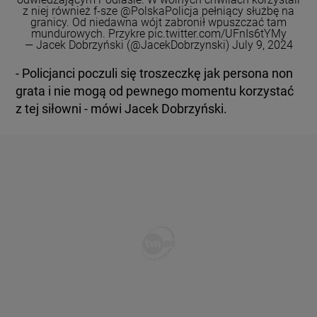
z niej również f-sze
@PolskaPolicja
pełniący służbę na
granicy. Od niedawna wójt zabronił wpuszczać tam
mundurowych. Przykre
pic.twitter.com/UFnIs6tYMy
— Jacek Dobrzyński (@JacekDobrzynski)
July 9, 2024
- Policjanci poczuli się troszeczkę jak persona non
grata i nie mogą od pewnego momentu korzystać
z tej siłowni - mówi Jacek Dobrzyński.