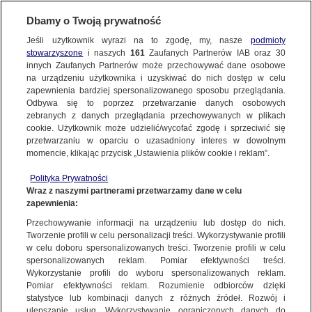
Dbamy o Twoją prywatność
Jeśli użytkownik wyrazi na to zgodę, my, nasze
podmioty
stowarzyszone
i naszych
161
Zaufanych Partnerów IAB oraz
30
NAJNOWSZE
innych Zaufanych Partnerów może przechowywać dane osobowe
na urządzeniu użytkownika i uzyskiwać do nich dostęp w celu
zapewnienia bardziej spersonalizowanego sposobu przeglądania.
Dzień dobry!
ZOBACZ FAKTY
Odbywa się to poprzez przetwarzanie danych osobowych
Jedno konto do wszystkich usług
zebranych z danych przeglądania przechowywanych w plikach
cookie. Użytkownik może udzielić/wycofać zgodę i sprzeciwić się
przetwarzaniu w oparciu o uzasadniony interes w dowolnym
FAKTY PO FAKTACH
momencie, klikając przycisk „Ustawienia plików cookie i reklam”.
ZALOGUJ SIĘ
Polityka Prywatności
FAKTY O ŚWIECIE
Wraz z naszymi partnerami przetwarzamy dane w celu
zapewnienia:
Zarejestruj się
Przechowywanie informacji na urządzeniu lub dostęp do nich.
Plac zabaw jak spacerniak? Internauci nie szczędzą gorzkich słów o nowej
inwestycji w Łodzi
WIĘCEJ
Tworzenie profili w celu personalizacji treści. Wykorzystywanie profili
Maciej Mazur/Fakty TVN
w celu doboru spersonalizowanych treści. Tworzenie profili w celu
spersonalizowanych reklam. Pomiar efektywności treści.
Wykorzystanie profili do wyboru spersonalizowanych reklam.
KANAŁY
Pomiar efektywności reklam. Rozumienie odbiorców dzięki
FAKTY
|
ZOBACZ FAKTY
statystyce lub kombinacji danych z różnych źródeł. Rozwój i
ulepszanie usług. Wykorzystywanie ograniczonych danych do