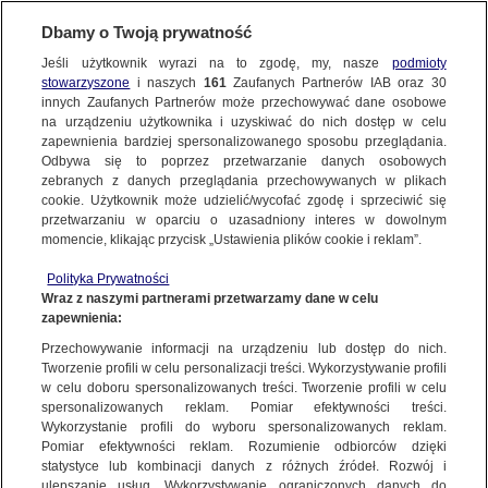
Dbamy o Twoją prywatność
Jeśli użytkownik wyrazi na to zgodę, my, nasze
podmioty
stowarzyszone
i naszych
161
Zaufanych Partnerów IAB oraz
30
NAJNOWSZE
innych Zaufanych Partnerów może przechowywać dane osobowe
na urządzeniu użytkownika i uzyskiwać do nich dostęp w celu
zapewnienia bardziej spersonalizowanego sposobu przeglądania.
Dzień dobry!
ZOBACZ FAKTY
Odbywa się to poprzez przetwarzanie danych osobowych
Jedno konto do wszystkich usług
zebranych z danych przeglądania przechowywanych w plikach
cookie. Użytkownik może udzielić/wycofać zgodę i sprzeciwić się
przetwarzaniu w oparciu o uzasadniony interes w dowolnym
FAKTY PO FAKTACH
momencie, klikając przycisk „Ustawienia plików cookie i reklam”.
ZALOGUJ SIĘ
Polityka Prywatności
FAKTY O ŚWIECIE
Wraz z naszymi partnerami przetwarzamy dane w celu
zapewnienia:
Zarejestruj się
Przechowywanie informacji na urządzeniu lub dostęp do nich.
PiS i Suwerenna Polska znowu razem. Kaczyński i Jaki podpisali
deklarację
WIĘCEJ
Tworzenie profili w celu personalizacji treści. Wykorzystywanie profili
Jakub Sobieniowski/Fakty TVN
w celu doboru spersonalizowanych treści. Tworzenie profili w celu
spersonalizowanych reklam. Pomiar efektywności treści.
Wykorzystanie profili do wyboru spersonalizowanych reklam.
KANAŁY
Pomiar efektywności reklam. Rozumienie odbiorców dzięki
FAKTY
|
ZOBACZ FAKTY
statystyce lub kombinacji danych z różnych źródeł. Rozwój i
ulepszanie usług. Wykorzystywanie ograniczonych danych do