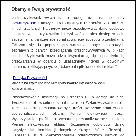
Dbamy o Twoją prywatność
Jeśli użytkownik wyrazi na to zgodę, my, nasze
podmioty
stowarzyszone
i naszych
161
Zaufanych Partnerów IAB oraz
30
NAJNOWSZE
innych Zaufanych Partnerów może przechowywać dane osobowe
na urządzeniu użytkownika i uzyskiwać do nich dostęp w celu
zapewnienia bardziej spersonalizowanego sposobu przeglądania.
Dzień dobry!
ZOBACZ FAKTY
Odbywa się to poprzez przetwarzanie danych osobowych
Jedno konto do wszystkich usług
zebranych z danych przeglądania przechowywanych w plikach
cookie. Użytkownik może udzielić/wycofać zgodę i sprzeciwić się
przetwarzaniu w oparciu o uzasadniony interes w dowolnym
FAKTY PO FAKTACH
momencie, klikając przycisk „Ustawienia plików cookie i reklam”.
ZALOGUJ SIĘ
Polityka Prywatności
FAKTY O ŚWIECIE
Wraz z naszymi partnerami przetwarzamy dane w celu
zapewnienia:
Zarejestruj się
Przechowywanie informacji na urządzeniu lub dostęp do nich.
"Pierwszy raz w historii naszego gatunku możemy zauważyć kosmiczne
ślady życia"
WIĘCEJ
Tworzenie profili w celu personalizacji treści. Wykorzystywanie profili
Maciej Mazur/Fakty TVN
w celu doboru spersonalizowanych treści. Tworzenie profili w celu
spersonalizowanych reklam. Pomiar efektywności treści.
Wykorzystanie profili do wyboru spersonalizowanych reklam.
KANAŁY
Pomiar efektywności reklam. Rozumienie odbiorców dzięki
FAKTY
|
ZOBACZ FAKTY
statystyce lub kombinacji danych z różnych źródeł. Rozwój i
ulepszanie usług. Wykorzystywanie ograniczonych danych do