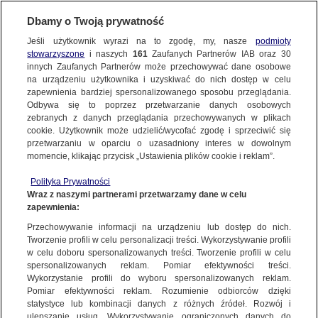
Dbamy o Twoją prywatność
Jeśli użytkownik wyrazi na to zgodę, my, nasze
podmioty
stowarzyszone
i naszych
161
Zaufanych Partnerów IAB oraz
30
NAJNOWSZE
innych Zaufanych Partnerów może przechowywać dane osobowe
na urządzeniu użytkownika i uzyskiwać do nich dostęp w celu
zapewnienia bardziej spersonalizowanego sposobu przeglądania.
Dzień dobry!
ZOBACZ FAKTY
Odbywa się to poprzez przetwarzanie danych osobowych
Jedno konto do wszystkich usług
zebranych z danych przeglądania przechowywanych w plikach
cookie. Użytkownik może udzielić/wycofać zgodę i sprzeciwić się
przetwarzaniu w oparciu o uzasadniony interes w dowolnym
FAKTY PO FAKTACH
momencie, klikając przycisk „Ustawienia plików cookie i reklam”.
ZALOGUJ SIĘ
Polityka Prywatności
FAKTY O ŚWIECIE
Wraz z naszymi partnerami przetwarzamy dane w celu
zapewnienia:
Zarejestruj się
Przechowywanie informacji na urządzeniu lub dostęp do nich.
Partie decydują o listach w wyborach do PE. Spory i zmiany w PiS, Lewica
stawia na byłych premierów
WIĘCEJ
Tworzenie profili w celu personalizacji treści. Wykorzystywanie profili
Arleta Zalewska/Fakty TVN
w celu doboru spersonalizowanych treści. Tworzenie profili w celu
spersonalizowanych reklam. Pomiar efektywności treści.
Wykorzystanie profili do wyboru spersonalizowanych reklam.
KANAŁY
Pomiar efektywności reklam. Rozumienie odbiorców dzięki
FAKTY
|
ZOBACZ FAKTY
statystyce lub kombinacji danych z różnych źródeł. Rozwój i
ulepszanie usług. Wykorzystywanie ograniczonych danych do