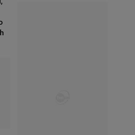
,
o
ch