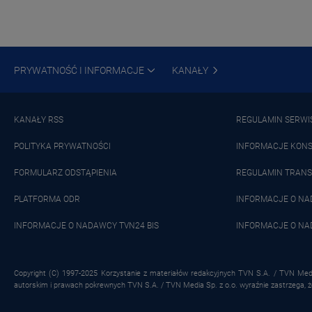
PRYWATNOŚĆ I INFORMACJE
KANAŁY
KANAŁY RSS
REGULAMIN SERWI
POLITYKA PRYWATNOŚCI
INFORMACJE KON
FORMULARZ ODSTĄPIENIA
REGULAMIN TRANS
PLATFORMA ODR
INFORMACJE O N
INFORMACJE O NADAWCY TVN24 BIS
INFORMACJE O NA
Copyright (C) 1997-2025 Korzystanie z materiałów redakcyjnych TVN S.A. / TVN Medi
autorskim i prawach pokrewnych TVN S.A. / TVN Media Sp. z o.o. wyraźnie zastrzega, 