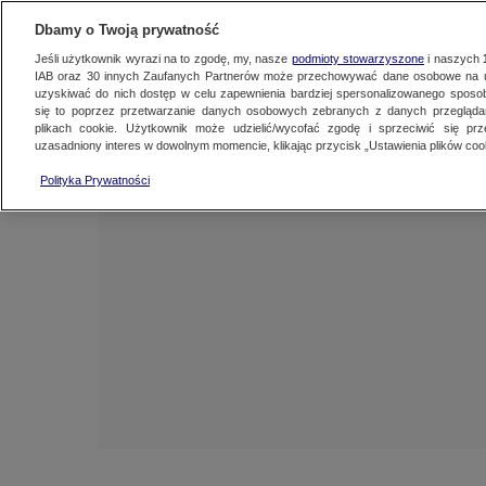
NAJNOWSZE
ZOBACZ FAK
Dbamy o Twoją prywatność
Jeśli użytkownik wyrazi na to zgodę, my, nasze
podmioty stowarzyszone
i naszych
IAB oraz
30
innych Zaufanych Partnerów może przechowywać dane osobowe na ur
uzyskiwać do nich dostęp w celu zapewnienia bardziej spersonalizowanego sposo
się to poprzez przetwarzanie danych osobowych zebranych z danych przegląd
plikach cookie. Użytkownik może udzielić/wycofać zgodę i sprzeciwić się pr
uzasadniony interes w dowolnym momencie, klikając przycisk „Ustawienia plików cook
Polityka Prywatności