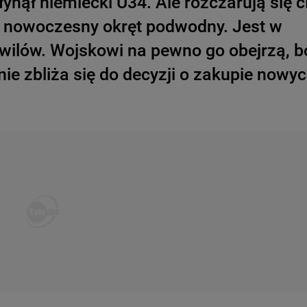
nął niemiecki U34. Ale rozczarują się ci
zą nowoczesny okręt podwodny. Jest w
ywilów. Wojskowi na pewno go obejrzą, b
e zbliża się do decyzji o zakupie nowy