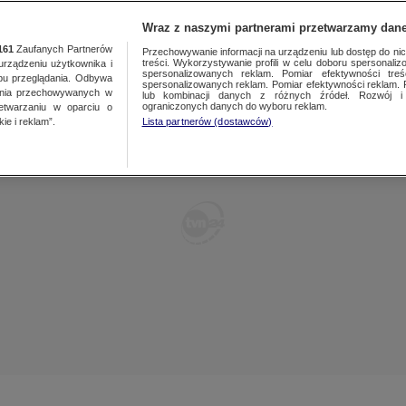
TY
FAKTY PO FAKTACH
FAKTY O ŚWIECIE
Wraz z naszymi partnerami przetwarzamy dane
161
Zaufanych Partnerów
Przechowywanie informacji na urządzeniu lub dostęp do nich.
treści. Wykorzystywanie profili w celu doboru spersonalizo
ządzeniu użytkownika i
spersonalizowanych reklam. Pomiar efektywności treś
bu przeglądania. Odbywa
spersonalizowanych reklam. Pomiar efektywności reklam. 
ania przechowywanych w
lub kombinacji danych z różnych źródeł. Rozwój i 
ograniczonych danych do wyboru reklam.
zetwarzaniu w oparciu o
ie i reklam”.
Lista partnerów (dostawców)