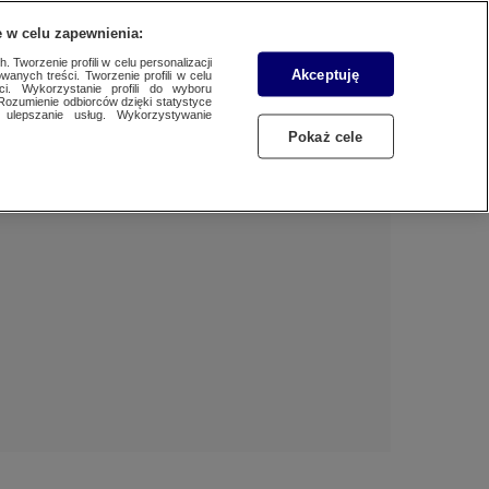
 w celu zapewnienia:
 Tworzenie profili w celu personalizacji
Akceptuję
wanych treści. Tworzenie profili w celu
Dzień dobry!
ci. Wykorzystanie profili do wyboru
Rozumienie odbiorców dzięki statystyce
Jedno konto do wszystkich usług
ulepszanie usług. Wykorzystywanie
Pokaż cele
ZALOGUJ SIĘ
Zarejestruj się