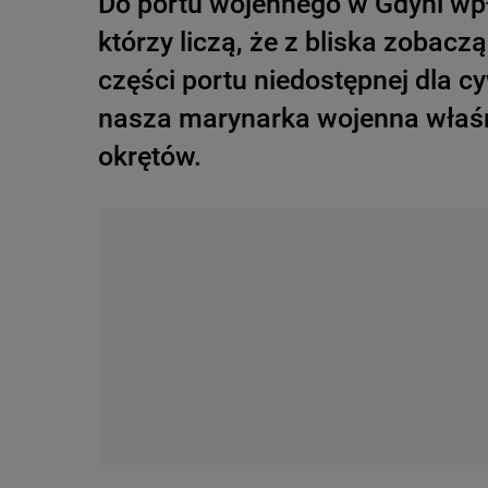
Do portu wojennego w Gdyni wpły
którzy liczą, że z bliska zobac
części portu niedostępnej dla c
nasza marynarka wojenna właśni
okrętów.