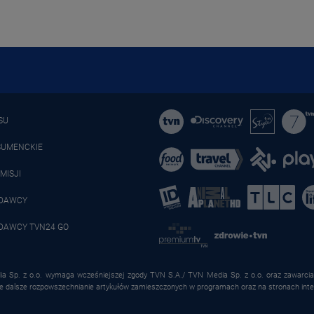
SU
SUMENCKIE
MISJI
ADAWCY
DAWCY TVN24 GO
a Sp. z o.o. wymaga wcześniejszej zgody TVN S.A./ TVN Media Sp. z o.o. oraz zawarcia 
że dalsze rozpowszechnianie artykułów zamieszczonych w programach oraz na stronach inte