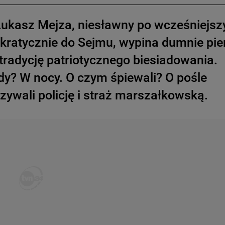
Łukasz Mejza, niesławny po wcześniejsz
ratycznie do Sejmu, wypina dumnie pie
tradycję patriotycznego biesiadowania.
y? W nocy. O czym śpiewali? O pośle
wzywali policję i straż marszałkowską.