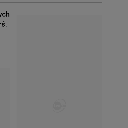
ych
rś.