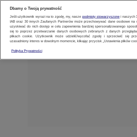
NAJNOWSZE
ZOBACZ FAK
Dbamy o Twoją prywatność
Jeśli użytkownik wyrazi na to zgodę, my, nasze
podmioty stowarzyszone
i naszych
IAB oraz
30
innych Zaufanych Partnerów może przechowywać dane osobowe na ur
uzyskiwać do nich dostęp w celu zapewnienia bardziej spersonalizowanego sposo
się to poprzez przetwarzanie danych osobowych zebranych z danych przegląd
plikach cookie. Użytkownik może udzielić/wycofać zgodę i sprzeciwić się pr
uzasadniony interes w dowolnym momencie, klikając przycisk „Ustawienia plików cook
Polityka Prywatności