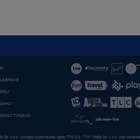
SU
SUMENCKIE
MISJI
ADAWCY
DAWCY TVN24 GO
a Sp. z o.o. wymaga wcześniejszej zgody TVN S.A./ TVN Media Sp. z o.o. oraz zawarcia 