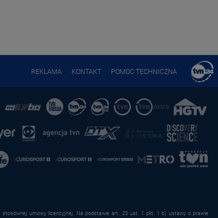
REKLAMA
KONTAKT
POMOC TECHNICZNA
stosownej umowy licencyjnej. Na podstawie art. 25 ust. 1 pkt. 1 b) ustawy o prawie