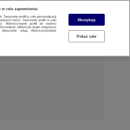
 w celu zapewnienia:
 Tworzenie profili w celu personalizacji
Akceptuję
wanych treści. Tworzenie profili w celu
Dzień dobry!
ci. Wykorzystanie profili do wyboru
Rozumienie odbiorców dzięki statystyce
Jedno konto do wszystkich usług
ulepszanie usług. Wykorzystywanie
Pokaż cele
ZALOGUJ SIĘ
Zarejestruj się