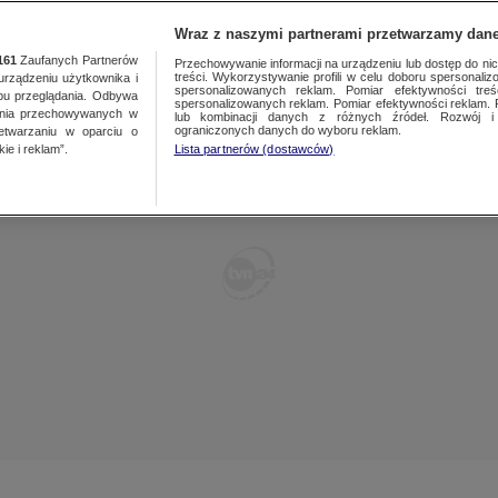
TY
FAKTY PO FAKTACH
FAKTY O ŚWIECIE
Wraz z naszymi partnerami przetwarzamy dane
161
Zaufanych Partnerów
Przechowywanie informacji na urządzeniu lub dostęp do nich.
treści. Wykorzystywanie profili w celu doboru spersonalizo
ządzeniu użytkownika i
spersonalizowanych reklam. Pomiar efektywności treś
bu przeglądania. Odbywa
spersonalizowanych reklam. Pomiar efektywności reklam. 
ania przechowywanych w
lub kombinacji danych z różnych źródeł. Rozwój i 
ograniczonych danych do wyboru reklam.
zetwarzaniu w oparciu o
ie i reklam”.
Lista partnerów (dostawców)