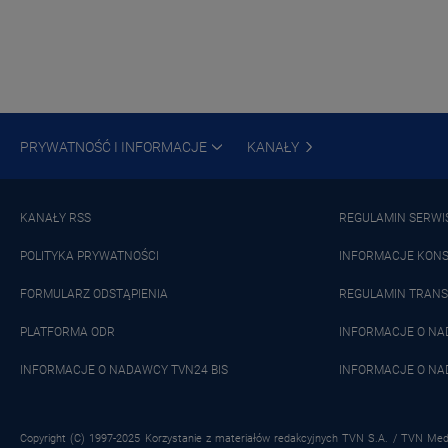
PRYWATNOŚĆ I INFORMACJE
KANAŁY
KANAŁY RSS
REGULAMIN SERWI
POLITYKA PRYWATNOŚCI
INFORMACJE KON
FORMULARZ ODSTĄPIENIA
REGULAMIN TRANS
PLATFORMA ODR
INFORMACJE O N
INFORMACJE O NADAWCY TVN24 BIS
INFORMACJE O NA
Copyright (C) 1997-2025 Korzystanie z materiałów redakcyjnych TVN S.A. / TVN Medi