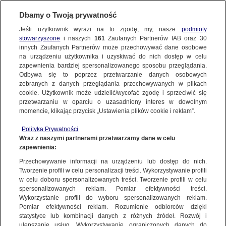
Dbamy o Twoją prywatność
Jeśli użytkownik wyrazi na to zgodę, my, nasze
podmioty
stowarzyszone
i naszych
161
Zaufanych Partnerów IAB oraz
30
NAJNOWSZE
innych Zaufanych Partnerów może przechowywać dane osobowe
na urządzeniu użytkownika i uzyskiwać do nich dostęp w celu
zapewnienia bardziej spersonalizowanego sposobu przeglądania.
Dzień dobry!
ZOBACZ FAKTY
Odbywa się to poprzez przetwarzanie danych osobowych
Jedno konto do wszystkich usług
zebranych z danych przeglądania przechowywanych w plikach
cookie. Użytkownik może udzielić/wycofać zgodę i sprzeciwić się
przetwarzaniu w oparciu o uzasadniony interes w dowolnym
FAKTY PO FAKTACH
momencie, klikając przycisk „Ustawienia plików cookie i reklam”.
ZALOGUJ SIĘ
Polityka Prywatności
FAKTY O ŚWIECIE
Wraz z naszymi partnerami przetwarzamy dane w celu
zapewnienia:
Zarejestruj się
Przechowywanie informacji na urządzeniu lub dostęp do nich.
Lotnisko Chopina w Warszawie będzie rozbudowane. "To nie jest
konkurencja dla lotniska w Baranowie"
WIĘCEJ
Tworzenie profili w celu personalizacji treści. Wykorzystywanie profili
Marzanna Zielińska/Fakty TVN
w celu doboru spersonalizowanych treści. Tworzenie profili w celu
spersonalizowanych reklam. Pomiar efektywności treści.
Wykorzystanie profili do wyboru spersonalizowanych reklam.
KANAŁY
Pomiar efektywności reklam. Rozumienie odbiorców dzięki
FAKTY
|
ZOBACZ FAKTY
statystyce lub kombinacji danych z różnych źródeł. Rozwój i
ulepszanie usług. Wykorzystywanie ograniczonych danych do