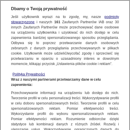
Dbamy o Twoją prywatność
Jeśli użytkownik wyrazi na to zgodę, my, nasze
podmioty
stowarzyszone
i naszych
161
Zaufanych Partnerów IAB oraz
30
NAJNOWSZE
innych Zaufanych Partnerów może przechowywać dane osobowe
na urządzeniu użytkownika i uzyskiwać do nich dostęp w celu
zapewnienia bardziej spersonalizowanego sposobu przeglądania.
Dzień dobry!
ZOBACZ FAKTY
Odbywa się to poprzez przetwarzanie danych osobowych
Jedno konto do wszystkich usług
zebranych z danych przeglądania przechowywanych w plikach
cookie. Użytkownik może udzielić/wycofać zgodę i sprzeciwić się
przetwarzaniu w oparciu o uzasadniony interes w dowolnym
FAKTY PO FAKTACH
momencie, klikając przycisk „Ustawienia plików cookie i reklam”.
ZALOGUJ SIĘ
Polityka Prywatności
FAKTY O ŚWIECIE
Wraz z naszymi partnerami przetwarzamy dane w celu
zapewnienia:
Zarejestruj się
Przechowywanie informacji na urządzeniu lub dostęp do nich.
FAKTY
|
ZOBACZ FAKTY
WIĘCEJ
Tworzenie profili w celu personalizacji treści. Wykorzystywanie profili
w celu doboru spersonalizowanych treści. Tworzenie profili w celu
"Walka z koronawirusem spowodowała
spersonalizowanych reklam. Pomiar efektywności treści.
Wykorzystanie profili do wyboru spersonalizowanych reklam.
masową traumatyzację pielęgniarek
KANAŁY
Pomiar efektywności reklam. Rozumienie odbiorców dzięki
na całym świecie"
statystyce lub kombinacji danych z różnych źródeł. Rozwój i
ulepszanie usług. Wykorzystywanie ograniczonych danych do