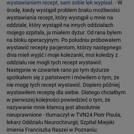
wystawianiem recept, sam sobie lek wypisał
. - W
środę, kiedy wystąpił problem braku możliwości
wystawiania recept, który wystąpił u mnie na
oddziale, który wystąpił na innych oddziałach
mojego szpitala, ja miałem dyżur. Od rana byłem
na bloku operacyjnym. Po południu próbowałem
wystawić recepty pacjentom, którzy następnego
dnia mieli wyjść i moje koleżanki, moi koledzy z
oddziału nie mogli tych recept wystawić.
Następnie w czwartek rano po tym dyżurze
spotkałem się z państwem i mówiłem o tym, że
nie mogę tych recept wystawić. Dopiero później
wystawiłem receptę dla siebie. Dlatego chciałbym
w pierwszej kolejności powiedzieć o tym, że
nazywanie mnie kłamcą jest absolutnie
nieuprawnione - tłumaczył w TVN24 Piotr Pisula,
lekarz Oddziału Neurochirurgii, Szpital Miejski
imienia Franciszka Raszei w Poznaniu.