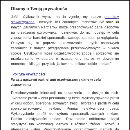
Dbamy o Twoją prywatność
Jeśli użytkownik wyrazi na to zgodę, my, nasze
podmioty
stowarzyszone
i naszych
161
Zaufanych Partnerów IAB oraz
30
NAJNOWSZE
innych Zaufanych Partnerów może przechowywać dane osobowe
na urządzeniu użytkownika i uzyskiwać do nich dostęp w celu
zapewnienia bardziej spersonalizowanego sposobu przeglądania.
Dzień dobry!
ZOBACZ FAKTY
Odbywa się to poprzez przetwarzanie danych osobowych
Jedno konto do wszystkich usług
zebranych z danych przeglądania przechowywanych w plikach
cookie. Użytkownik może udzielić/wycofać zgodę i sprzeciwić się
przetwarzaniu w oparciu o uzasadniony interes w dowolnym
FAKTY PO FAKTACH
momencie, klikając przycisk „Ustawienia plików cookie i reklam”.
ZALOGUJ SIĘ
Polityka Prywatności
FAKTY O ŚWIECIE
Wraz z naszymi partnerami przetwarzamy dane w celu
zapewnienia:
Zarejestruj się
Przechowywanie informacji na urządzeniu lub dostęp do nich.
Kolejny dzień, kolejne problemy z receptami dla pacjentów. "Nie byłam w
stanie wypisać leku"
WIĘCEJ
Tworzenie profili w celu personalizacji treści. Wykorzystywanie profili
Marek Nowicki/Fakty TVN
w celu doboru spersonalizowanych treści. Tworzenie profili w celu
spersonalizowanych reklam. Pomiar efektywności treści.
Wykorzystanie profili do wyboru spersonalizowanych reklam.
KANAŁY
Pomiar efektywności reklam. Rozumienie odbiorców dzięki
FAKTY
|
ZOBACZ FAKTY
statystyce lub kombinacji danych z różnych źródeł. Rozwój i
ulepszanie usług. Wykorzystywanie ograniczonych danych do