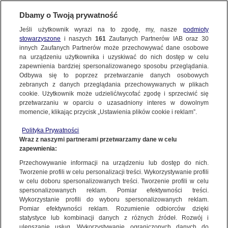
Dbamy o Twoją prywatność
Jeśli użytkownik wyrazi na to zgodę, my, nasze
podmioty
stowarzyszone
i naszych
161
Zaufanych Partnerów IAB oraz
30
NAJNOWSZE
innych Zaufanych Partnerów może przechowywać dane osobowe
na urządzeniu użytkownika i uzyskiwać do nich dostęp w celu
zapewnienia bardziej spersonalizowanego sposobu przeglądania.
Dzień dobry!
ZOBACZ FAKTY
Odbywa się to poprzez przetwarzanie danych osobowych
Jedno konto do wszystkich usług
zebranych z danych przeglądania przechowywanych w plikach
cookie. Użytkownik może udzielić/wycofać zgodę i sprzeciwić się
przetwarzaniu w oparciu o uzasadniony interes w dowolnym
FAKTY PO FAKTACH
momencie, klikając przycisk „Ustawienia plików cookie i reklam”.
ZALOGUJ SIĘ
Polityka Prywatności
FAKTY O ŚWIECIE
Wraz z naszymi partnerami przetwarzamy dane w celu
zapewnienia:
Zarejestruj się
Przechowywanie informacji na urządzeniu lub dostęp do nich.
Inspektorzy sanitarni zwracają uwagę na sprzedawców mięsa. To pokłosie
tragedii na Podkarpaciu
WIĘCEJ
Tworzenie profili w celu personalizacji treści. Wykorzystywanie profili
Paweł Szot/Fakty TVN
w celu doboru spersonalizowanych treści. Tworzenie profili w celu
spersonalizowanych reklam. Pomiar efektywności treści.
Wykorzystanie profili do wyboru spersonalizowanych reklam.
KANAŁY
Pomiar efektywności reklam. Rozumienie odbiorców dzięki
FAKTY
|
ZOBACZ FAKTY
statystyce lub kombinacji danych z różnych źródeł. Rozwój i
ulepszanie usług. Wykorzystywanie ograniczonych danych do