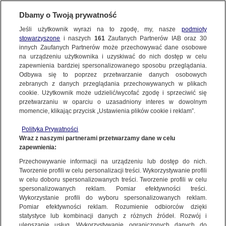
Dbamy o Twoją prywatność
Jeśli użytkownik wyrazi na to zgodę, my, nasze
podmioty
stowarzyszone
i naszych
161
Zaufanych Partnerów IAB oraz
30
NAJNOWSZE
innych Zaufanych Partnerów może przechowywać dane osobowe
na urządzeniu użytkownika i uzyskiwać do nich dostęp w celu
zapewnienia bardziej spersonalizowanego sposobu przeglądania.
Dzień dobry!
ZOBACZ FAKTY
Odbywa się to poprzez przetwarzanie danych osobowych
Jedno konto do wszystkich usług
zebranych z danych przeglądania przechowywanych w plikach
cookie. Użytkownik może udzielić/wycofać zgodę i sprzeciwić się
przetwarzaniu w oparciu o uzasadniony interes w dowolnym
FAKTY PO FAKTACH
momencie, klikając przycisk „Ustawienia plików cookie i reklam”.
ZALOGUJ SIĘ
Polityka Prywatności
FAKTY O ŚWIECIE
Wraz z naszymi partnerami przetwarzamy dane w celu
zapewnienia:
Zarejestruj się
Przechowywanie informacji na urządzeniu lub dostęp do nich.
Dla zwierząt huczna zabawa w sylwestra to prawdziwy koszmar. Eksperci
radzą, jak przetrwać
WIĘCEJ
Tworzenie profili w celu personalizacji treści. Wykorzystywanie profili
Renata Kijowska/Fakty TVN
w celu doboru spersonalizowanych treści. Tworzenie profili w celu
spersonalizowanych reklam. Pomiar efektywności treści.
Wykorzystanie profili do wyboru spersonalizowanych reklam.
KANAŁY
Pomiar efektywności reklam. Rozumienie odbiorców dzięki
FAKTY
|
ZOBACZ FAKTY
statystyce lub kombinacji danych z różnych źródeł. Rozwój i
ulepszanie usług. Wykorzystywanie ograniczonych danych do