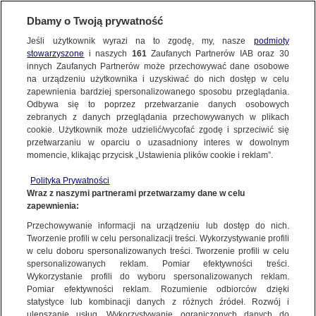
Dbamy o Twoją prywatność
Jeśli użytkownik wyrazi na to zgodę, my, nasze
podmioty
stowarzyszone
i naszych
161
Zaufanych Partnerów IAB oraz
30
NAJNOWSZE
innych Zaufanych Partnerów może przechowywać dane osobowe
na urządzeniu użytkownika i uzyskiwać do nich dostęp w celu
zapewnienia bardziej spersonalizowanego sposobu przeglądania.
Dzień dobry!
ZOBACZ FAKTY
Odbywa się to poprzez przetwarzanie danych osobowych
Jedno konto do wszystkich usług
zebranych z danych przeglądania przechowywanych w plikach
cookie. Użytkownik może udzielić/wycofać zgodę i sprzeciwić się
przetwarzaniu w oparciu o uzasadniony interes w dowolnym
FAKTY PO FAKTACH
momencie, klikając przycisk „Ustawienia plików cookie i reklam”.
ZALOGUJ SIĘ
Polityka Prywatności
FAKTY O ŚWIECIE
Wraz z naszymi partnerami przetwarzamy dane w celu
zapewnienia:
Zarejestruj się
Przechowywanie informacji na urządzeniu lub dostęp do nich.
CBA podsłuchiwało lidera PSL? Władysław Kosiniak-Kamysz chce
wyjaśnień
WIĘCEJ
Tworzenie profili w celu personalizacji treści. Wykorzystywanie profili
Michał Tracz/Fakty TVN
w celu doboru spersonalizowanych treści. Tworzenie profili w celu
spersonalizowanych reklam. Pomiar efektywności treści.
Wykorzystanie profili do wyboru spersonalizowanych reklam.
KANAŁY
Pomiar efektywności reklam. Rozumienie odbiorców dzięki
FAKTY
|
ZOBACZ FAKTY
statystyce lub kombinacji danych z różnych źródeł. Rozwój i
ulepszanie usług. Wykorzystywanie ograniczonych danych do