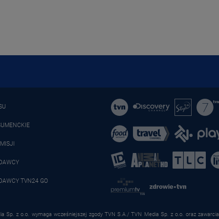
SU
SUMENCKIE
MISJI
ADAWCY
DAWCY TVN24 GO
a Sp. z o.o. wymaga wcześniejszej zgody TVN S.A./ TVN Media Sp. z o.o. oraz zawarcia 