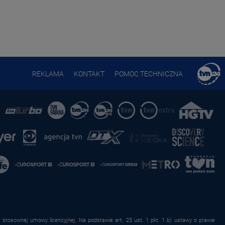
REKLAMA
KONTAKT
POMOC TECHNICZNA
stosownej umowy licencyjnej. Na podstawie art. 25 ust. 1 pkt. 1 b) ustawy o prawie