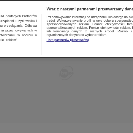
TY
FAKTY PO FAKTACH
FAKTY O ŚWIECIE
Wraz z naszymi partnerami przetwarzamy dane
161
Zaufanych Partnerów
Przechowywanie informacji na urządzeniu lub dostęp do nich.
treści. Wykorzystywanie profili w celu doboru spersonalizo
ządzeniu użytkownika i
spersonalizowanych reklam. Pomiar efektywności treś
bu przeglądania. Odbywa
spersonalizowanych reklam. Pomiar efektywności reklam. 
ania przechowywanych w
lub kombinacji danych z różnych źródeł. Rozwój i 
ograniczonych danych do wyboru reklam.
zetwarzaniu w oparciu o
ie i reklam”.
Lista partnerów (dostawców)