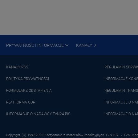
PRYWATNOŚĆ I INFORMACJE
KANAŁY
KANAŁY RSS
REGULAMIN SERWI
POLITYKA PRYWATNOŚCI
INFORMACJE KON
FORMULARZ ODSTĄPIENIA
REGULAMIN TRANS
PLATFORMA ODR
INFORMACJE O N
INFORMACJE O NADAWCY TVN24 BIS
INFORMACJE O NA
Copyright (C) 1997-2025 Korzystanie z materiałów redakcyjnych TVN S.A. / TVN Medi