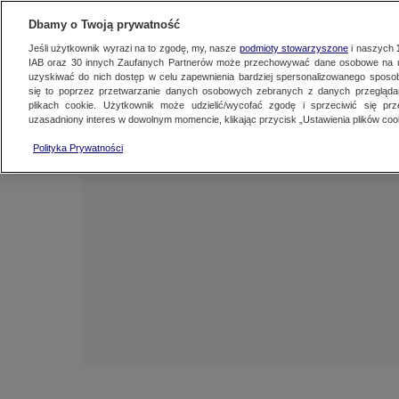
NAJNOWSZE
ZOBACZ FAK
Dbamy o Twoją prywatność
Jeśli użytkownik wyrazi na to zgodę, my, nasze
podmioty stowarzyszone
i naszych
IAB oraz
30
innych Zaufanych Partnerów może przechowywać dane osobowe na ur
uzyskiwać do nich dostęp w celu zapewnienia bardziej spersonalizowanego sposo
się to poprzez przetwarzanie danych osobowych zebranych z danych przegląd
plikach cookie. Użytkownik może udzielić/wycofać zgodę i sprzeciwić się pr
uzasadniony interes w dowolnym momencie, klikając przycisk „Ustawienia plików cook
Polityka Prywatności