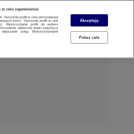
 w celu zapewnienia:
 Tworzenie profili w celu personalizacji
Akceptuję
wanych treści. Tworzenie profili w celu
Dzień dobry!
ci. Wykorzystanie profili do wyboru
Rozumienie odbiorców dzięki statystyce
Jedno konto do wszystkich usług
ulepszanie usług. Wykorzystywanie
Pokaż cele
ZALOGUJ SIĘ
Zarejestruj się