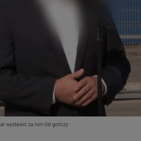
ar wystawić za nim list gończy