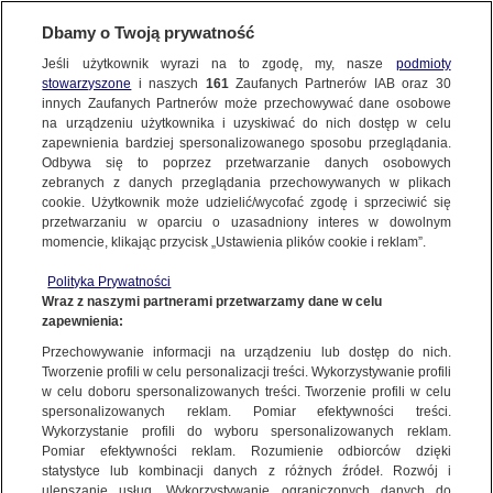
Dbamy o Twoją prywatność
Jeśli użytkownik wyrazi na to zgodę, my, nasze
podmioty
stowarzyszone
i naszych
161
Zaufanych Partnerów IAB oraz
30
NAJNOWSZE
innych Zaufanych Partnerów może przechowywać dane osobowe
na urządzeniu użytkownika i uzyskiwać do nich dostęp w celu
zapewnienia bardziej spersonalizowanego sposobu przeglądania.
Dzień dobry!
ZOBACZ FAKTY
Odbywa się to poprzez przetwarzanie danych osobowych
Jedno konto do wszystkich usług
zebranych z danych przeglądania przechowywanych w plikach
cookie. Użytkownik może udzielić/wycofać zgodę i sprzeciwić się
przetwarzaniu w oparciu o uzasadniony interes w dowolnym
FAKTY PO FAKTACH
momencie, klikając przycisk „Ustawienia plików cookie i reklam”.
ZALOGUJ SIĘ
Polityka Prywatności
FAKTY O ŚWIECIE
Wraz z naszymi partnerami przetwarzamy dane w celu
zapewnienia:
Zarejestruj się
Przechowywanie informacji na urządzeniu lub dostęp do nich.
Pierwsze weto w drugiej kadencji. "To jest tak naprawdę wewnętrzna
rozgrywka"
WIĘCEJ
Tworzenie profili w celu personalizacji treści. Wykorzystywanie profili
Fakty TVN
w celu doboru spersonalizowanych treści. Tworzenie profili w celu
spersonalizowanych reklam. Pomiar efektywności treści.
Wykorzystanie profili do wyboru spersonalizowanych reklam.
KANAŁY
Pomiar efektywności reklam. Rozumienie odbiorców dzięki
FAKTY
|
ZOBACZ FAKTY
statystyce lub kombinacji danych z różnych źródeł. Rozwój i
ulepszanie usług. Wykorzystywanie ograniczonych danych do