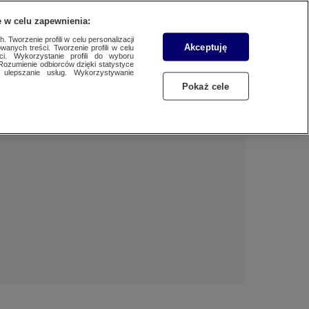
 w celu zapewnienia:
 Tworzenie profili w celu personalizacji
Akceptuję
wanych treści. Tworzenie profili w celu
Dzień dobry!
ci. Wykorzystanie profili do wyboru
Rozumienie odbiorców dzięki statystyce
Jedno konto do wszystkich usług
ulepszanie usług. Wykorzystywanie
Pokaż cele
ZALOGUJ SIĘ
Zarejestruj się