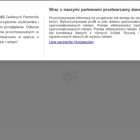
TY
FAKTY PO FAKTACH
FAKTY O ŚWIECIE
Wraz z naszymi partnerami przetwarzamy dane
161
Zaufanych Partnerów
Przechowywanie informacji na urządzeniu lub dostęp do nich.
treści. Wykorzystywanie profili w celu doboru spersonalizo
ządzeniu użytkownika i
spersonalizowanych reklam. Pomiar efektywności treś
bu przeglądania. Odbywa
spersonalizowanych reklam. Pomiar efektywności reklam. 
ania przechowywanych w
lub kombinacji danych z różnych źródeł. Rozwój i 
ograniczonych danych do wyboru reklam.
zetwarzaniu w oparciu o
ie i reklam”.
Lista partnerów (dostawców)