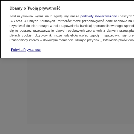
NAJNOWSZE
ZOBACZ FAK
Dbamy o Twoją prywatność
Jeśli użytkownik wyrazi na to zgodę, my, nasze
podmioty stowarzyszone
i naszych
IAB oraz
30
innych Zaufanych Partnerów może przechowywać dane osobowe na ur
uzyskiwać do nich dostęp w celu zapewnienia bardziej spersonalizowanego sposo
się to poprzez przetwarzanie danych osobowych zebranych z danych przegląd
plikach cookie. Użytkownik może udzielić/wycofać zgodę i sprzeciwić się pr
uzasadniony interes w dowolnym momencie, klikając przycisk „Ustawienia plików cook
Polityka Prywatności