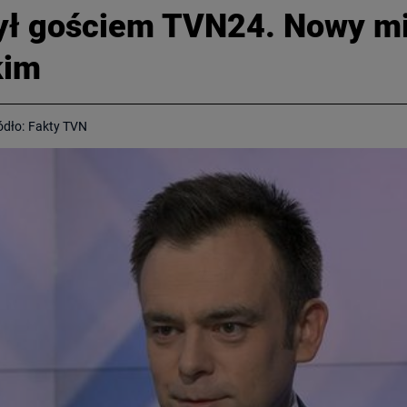
ył gościem TVN24. Nowy mi
kim
ódło:
Fakty TVN