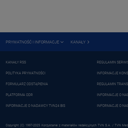
PRYWATNOŚĆ I INFORMACJE
KANAŁY
KANAŁY RSS
REGULAMIN SERWI
POLITYKA PRYWATNOŚCI
INFORMACJE KON
FORMULARZ ODSTĄPIENIA
REGULAMIN TRANS
PLATFORMA ODR
INFORMACJE O N
INFORMACJE O NADAWCY TVN24 BIS
INFORMACJE O NA
Copyright (C) 1997-2025 Korzystanie z materiałów redakcyjnych TVN S.A. / TVN Medi