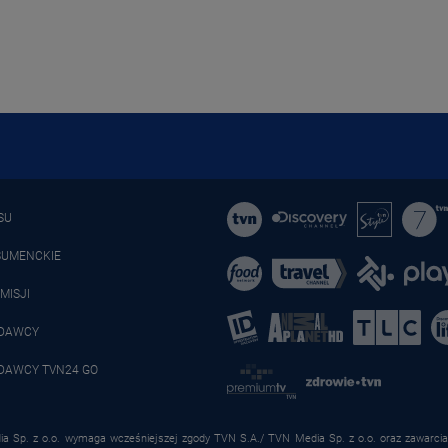
SU
SUMENCKIE
MISJI
ADAWCY
DAWCY TVN24 GO
a Sp. z o.o. wymaga wcześniejszej zgody TVN S.A./ TVN Media Sp. z o.o. oraz zawarcia 