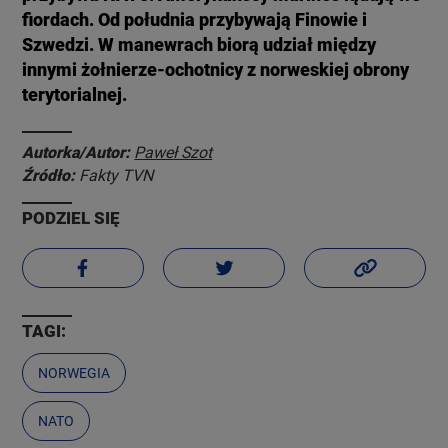
fiordach. Od południa przybywają Finowie i
Szwedzi. W manewrach biorą udział między
innymi żołnierze-ochotnicy z norweskiej obrony
terytorialnej.
Autorka/Autor:
Paweł Szot
Źródło:
Fakty TVN
PODZIEL SIĘ
TAGI:
NORWEGIA
NATO