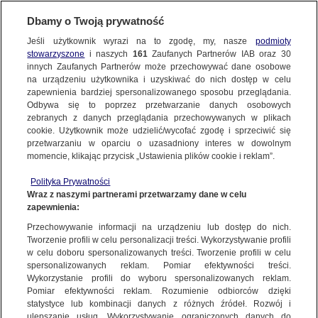
Dbamy o Twoją prywatność
Jeśli użytkownik wyrazi na to zgodę, my, nasze
podmioty
stowarzyszone
i naszych
161
Zaufanych Partnerów IAB oraz
30
NAJNOWSZE
innych Zaufanych Partnerów może przechowywać dane osobowe
na urządzeniu użytkownika i uzyskiwać do nich dostęp w celu
zapewnienia bardziej spersonalizowanego sposobu przeglądania.
Dzień dobry!
ZOBACZ FAKTY
Odbywa się to poprzez przetwarzanie danych osobowych
Jedno konto do wszystkich usług
zebranych z danych przeglądania przechowywanych w plikach
cookie. Użytkownik może udzielić/wycofać zgodę i sprzeciwić się
przetwarzaniu w oparciu o uzasadniony interes w dowolnym
FAKTY PO FAKTACH
momencie, klikając przycisk „Ustawienia plików cookie i reklam”.
ZALOGUJ SIĘ
Polityka Prywatności
FAKTY O ŚWIECIE
Wraz z naszymi partnerami przetwarzamy dane w celu
zapewnienia:
Zarejestruj się
Przechowywanie informacji na urządzeniu lub dostęp do nich.
Amerykanie, Finowie, Szwedzi i Norwegowie razem odpierają wroga w
Norwegii. Ćwiczą też ochotnicy (materiał z 9.03.2024 r.)
WIĘCEJ
Tworzenie profili w celu personalizacji treści. Wykorzystywanie profili
Paweł Szot/Fakty TVN
w celu doboru spersonalizowanych treści. Tworzenie profili w celu
spersonalizowanych reklam. Pomiar efektywności treści.
Wykorzystanie profili do wyboru spersonalizowanych reklam.
KANAŁY
Pomiar efektywności reklam. Rozumienie odbiorców dzięki
FAKTY
|
ZOBACZ FAKTY
statystyce lub kombinacji danych z różnych źródeł. Rozwój i
ulepszanie usług. Wykorzystywanie ograniczonych danych do