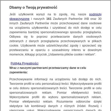
Dbamy o Twoją prywatność
Jeśli użytkownik wyrazi na to zgodę, my, nasze
podmioty
stowarzyszone
i naszych
161
Zaufanych Partnerów IAB oraz
30
NAJNOWSZE
innych Zaufanych Partnerów może przechowywać dane osobowe
na urządzeniu użytkownika i uzyskiwać do nich dostęp w celu
zapewnienia bardziej spersonalizowanego sposobu przeglądania.
Dzień dobry!
ZOBACZ FAKTY
Odbywa się to poprzez przetwarzanie danych osobowych
Jedno konto do wszystkich usług
zebranych z danych przeglądania przechowywanych w plikach
cookie. Użytkownik może udzielić/wycofać zgodę i sprzeciwić się
przetwarzaniu w oparciu o uzasadniony interes w dowolnym
FAKTY PO FAKTACH
momencie, klikając przycisk „Ustawienia plików cookie i reklam”.
ZALOGUJ SIĘ
Polityka Prywatności
FAKTY O ŚWIECIE
Wraz z naszymi partnerami przetwarzamy dane w celu
zapewnienia:
Zarejestruj się
Przechowywanie informacji na urządzeniu lub dostęp do nich.
22.03.2023 | Afera hejterska. Prokuratura umarza sprawę, bo nie wie, że
"małą Emi" jest Emilia Szmydt
WIĘCEJ
Tworzenie profili w celu personalizacji treści. Wykorzystywanie profili
Katarzyna Kolenda-Zaleska | Fakty TVN
w celu doboru spersonalizowanych treści. Tworzenie profili w celu
spersonalizowanych reklam. Pomiar efektywności treści.
Wykorzystanie profili do wyboru spersonalizowanych reklam.
KANAŁY
Pomiar efektywności reklam. Rozumienie odbiorców dzięki
FAKTY
|
ZOBACZ FAKTY
statystyce lub kombinacji danych z różnych źródeł. Rozwój i
ulepszanie usług. Wykorzystywanie ograniczonych danych do