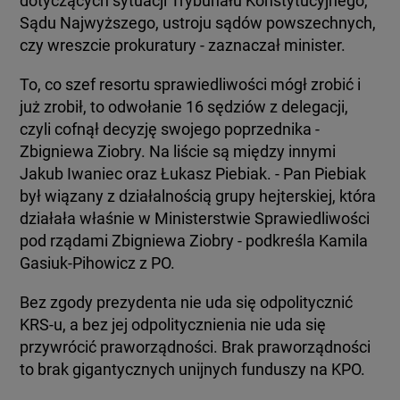
dotyczących sytuacji Trybunału Konstytucyjnego,
Sądu Najwyższego, ustroju sądów powszechnych,
czy wreszcie prokuratury - zaznaczał minister.
To, co szef resortu sprawiedliwości mógł zrobić i
już zrobił, to odwołanie 16 sędziów z delegacji,
czyli cofnął decyzję swojego poprzednika -
Zbigniewa Ziobry. Na liście są między innymi
Jakub Iwaniec oraz Łukasz Piebiak. - Pan Piebiak
był wiązany z działalnością grupy hejterskiej, która
działała właśnie w Ministerstwie Sprawiedliwości
pod rządami Zbigniewa Ziobry - podkreśla Kamila
Gasiuk-Pihowicz z PO.
Bez zgody prezydenta nie uda się odpolitycznić
KRS-u, a bez jej odpolitycznienia nie uda się
przywrócić praworządności. Brak praworządności
to brak gigantycznych unijnych funduszy na KPO.