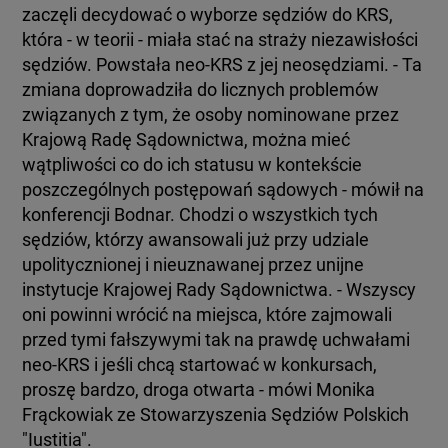
zaczęli decydować o wyborze sędziów do KRS,
która - w teorii - miała stać na straży niezawisłości
sędziów. Powstała neo-KRS z jej neosędziami. - Ta
zmiana doprowadziła do licznych problemów
związanych z tym, że osoby nominowane przez
Krajową Radę Sądownictwa, można mieć
wątpliwości co do ich statusu w kontekście
poszczególnych postępowań sądowych - mówił na
konferencji Bodnar. Chodzi o wszystkich tych
sędziów, którzy awansowali już przy udziale
upolitycznionej i nieuznawanej przez unijne
instytucje Krajowej Rady Sądownictwa. - Wszyscy
oni powinni wrócić na miejsca, które zajmowali
przed tymi fałszywymi tak na prawdę uchwałami
neo-KRS i jeśli chcą startować w konkursach,
proszę bardzo, droga otwarta - mówi Monika
Frąckowiak ze Stowarzyszenia Sędziów Polskich
"Iustitia".