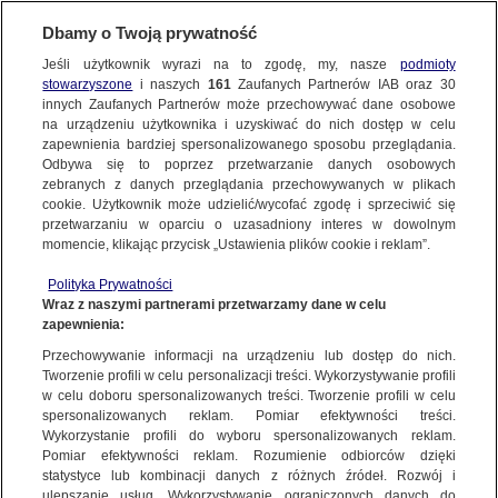
Dbamy o Twoją prywatność
Jeśli użytkownik wyrazi na to zgodę, my, nasze
podmioty
stowarzyszone
i naszych
161
Zaufanych Partnerów IAB oraz
30
NAJNOWSZE
innych Zaufanych Partnerów może przechowywać dane osobowe
na urządzeniu użytkownika i uzyskiwać do nich dostęp w celu
zapewnienia bardziej spersonalizowanego sposobu przeglądania.
Dzień dobry!
ZOBACZ FAKTY
Odbywa się to poprzez przetwarzanie danych osobowych
Jedno konto do wszystkich usług
zebranych z danych przeglądania przechowywanych w plikach
cookie. Użytkownik może udzielić/wycofać zgodę i sprzeciwić się
przetwarzaniu w oparciu o uzasadniony interes w dowolnym
FAKTY PO FAKTACH
momencie, klikając przycisk „Ustawienia plików cookie i reklam”.
ZALOGUJ SIĘ
Polityka Prywatności
FAKTY O ŚWIECIE
Wraz z naszymi partnerami przetwarzamy dane w celu
zapewnienia:
Zarejestruj się
Przechowywanie informacji na urządzeniu lub dostęp do nich.
Adam Bodnar rusza ze zmianami w wymiarze sprawiedliwości. "Zdajemy
sobie sprawę z ogromu wyzwań"
WIĘCEJ
Tworzenie profili w celu personalizacji treści. Wykorzystywanie profili
Jacek Tacik/Fakty TVN
w celu doboru spersonalizowanych treści. Tworzenie profili w celu
spersonalizowanych reklam. Pomiar efektywności treści.
Wykorzystanie profili do wyboru spersonalizowanych reklam.
KANAŁY
Pomiar efektywności reklam. Rozumienie odbiorców dzięki
FAKTY
|
ZOBACZ FAKTY
statystyce lub kombinacji danych z różnych źródeł. Rozwój i
ulepszanie usług. Wykorzystywanie ograniczonych danych do