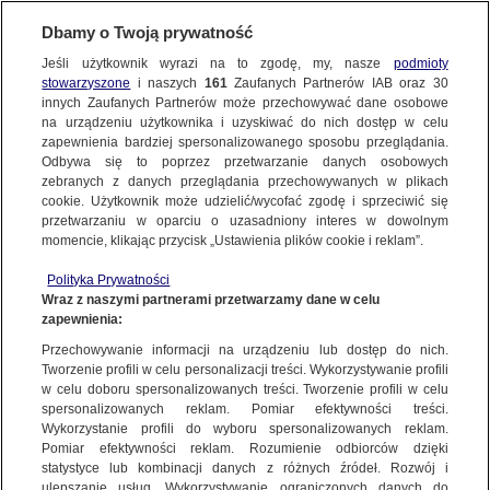
Dbamy o Twoją prywatność
Jeśli użytkownik wyrazi na to zgodę, my, nasze
podmioty
stowarzyszone
i naszych
161
Zaufanych Partnerów IAB oraz
30
NAJNOWSZE
innych Zaufanych Partnerów może przechowywać dane osobowe
na urządzeniu użytkownika i uzyskiwać do nich dostęp w celu
zapewnienia bardziej spersonalizowanego sposobu przeglądania.
Dzień dobry!
ZOBACZ FAKTY
Odbywa się to poprzez przetwarzanie danych osobowych
Jedno konto do wszystkich usług
zebranych z danych przeglądania przechowywanych w plikach
cookie. Użytkownik może udzielić/wycofać zgodę i sprzeciwić się
przetwarzaniu w oparciu o uzasadniony interes w dowolnym
FAKTY PO FAKTACH
momencie, klikając przycisk „Ustawienia plików cookie i reklam”.
ZALOGUJ SIĘ
Polityka Prywatności
FAKTY O ŚWIECIE
Wraz z naszymi partnerami przetwarzamy dane w celu
zapewnienia:
Zarejestruj się
UTONIĘCIA
Przechowywanie informacji na urządzeniu lub dostęp do nich.
WIĘCEJ
Tworzenie profili w celu personalizacji treści. Wykorzystywanie profili
w celu doboru spersonalizowanych treści. Tworzenie profili w celu
spersonalizowanych reklam. Pomiar efektywności treści.
Wykorzystanie profili do wyboru spersonalizowanych reklam.
KANAŁY
Pomiar efektywności reklam. Rozumienie odbiorców dzięki
statystyce lub kombinacji danych z różnych źródeł. Rozwój i
ulepszanie usług. Wykorzystywanie ograniczonych danych do