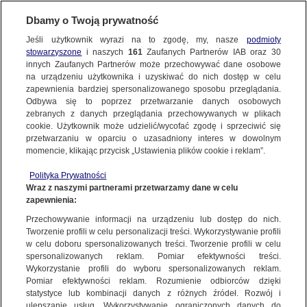
Dbamy o Twoją prywatność
Jeśli użytkownik wyrazi na to zgodę, my, nasze
podmioty
stowarzyszone
i naszych
161
Zaufanych Partnerów IAB oraz
30
NAJNOWSZE
innych Zaufanych Partnerów może przechowywać dane osobowe
na urządzeniu użytkownika i uzyskiwać do nich dostęp w celu
zapewnienia bardziej spersonalizowanego sposobu przeglądania.
Dzień dobry!
ZOBACZ FAKTY
Odbywa się to poprzez przetwarzanie danych osobowych
Jedno konto do wszystkich usług
zebranych z danych przeglądania przechowywanych w plikach
cookie. Użytkownik może udzielić/wycofać zgodę i sprzeciwić się
przetwarzaniu w oparciu o uzasadniony interes w dowolnym
FAKTY PO FAKTACH
momencie, klikając przycisk „Ustawienia plików cookie i reklam”.
ZALOGUJ SIĘ
Polityka Prywatności
FAKTY O ŚWIECIE
Wraz z naszymi partnerami przetwarzamy dane w celu
zapewnienia:
Zarejestruj się
WIĘZIENNICTWO
Przechowywanie informacji na urządzeniu lub dostęp do nich.
WIĘCEJ
Tworzenie profili w celu personalizacji treści. Wykorzystywanie profili
w celu doboru spersonalizowanych treści. Tworzenie profili w celu
spersonalizowanych reklam. Pomiar efektywności treści.
Wykorzystanie profili do wyboru spersonalizowanych reklam.
KANAŁY
Pomiar efektywności reklam. Rozumienie odbiorców dzięki
statystyce lub kombinacji danych z różnych źródeł. Rozwój i
ulepszanie usług. Wykorzystywanie ograniczonych danych do