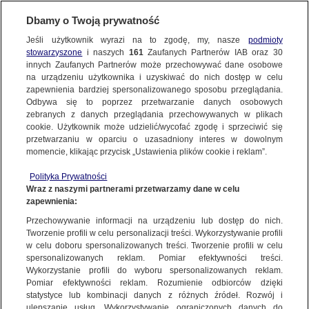
Dbamy o Twoją prywatność
Jeśli użytkownik wyrazi na to zgodę, my, nasze
podmioty
stowarzyszone
i naszych
161
Zaufanych Partnerów IAB oraz
30
NAJNOWSZE
innych Zaufanych Partnerów może przechowywać dane osobowe
na urządzeniu użytkownika i uzyskiwać do nich dostęp w celu
zapewnienia bardziej spersonalizowanego sposobu przeglądania.
Dzień dobry!
ZOBACZ FAKTY
Odbywa się to poprzez przetwarzanie danych osobowych
Jedno konto do wszystkich usług
zebranych z danych przeglądania przechowywanych w plikach
cookie. Użytkownik może udzielić/wycofać zgodę i sprzeciwić się
przetwarzaniu w oparciu o uzasadniony interes w dowolnym
FAKTY PO FAKTACH
momencie, klikając przycisk „Ustawienia plików cookie i reklam”.
ZALOGUJ SIĘ
Polityka Prywatności
FAKTY O ŚWIECIE
Wraz z naszymi partnerami przetwarzamy dane w celu
zapewnienia:
Zarejestruj się
EUROPEJSKI TRYBUNAŁ PRAW CZŁOWIEKA
Przechowywanie informacji na urządzeniu lub dostęp do nich.
WIĘCEJ
Tworzenie profili w celu personalizacji treści. Wykorzystywanie profili
w celu doboru spersonalizowanych treści. Tworzenie profili w celu
spersonalizowanych reklam. Pomiar efektywności treści.
Wykorzystanie profili do wyboru spersonalizowanych reklam.
KANAŁY
Pomiar efektywności reklam. Rozumienie odbiorców dzięki
statystyce lub kombinacji danych z różnych źródeł. Rozwój i
ulepszanie usług. Wykorzystywanie ograniczonych danych do