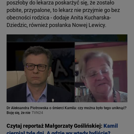
poszłoby do lekarza poskarżyć się, że zostało
pobite, przypalone, to lekarz nie przyjmie go bez
obecności rodzica - dodaje Anita Kucharska-
Dziedzic, również posłanka Nowej Lewicy.
Dr Aleksandra Piotrowska o śmierci Kamila: czy można było tego uniknąć?
Boję się, że nie
TVN24
Czytaj reportaż Małgorzaty Goślińskiej:
Kamil
cierpiał tyle dni. A gdzie wy wtedy byliście?