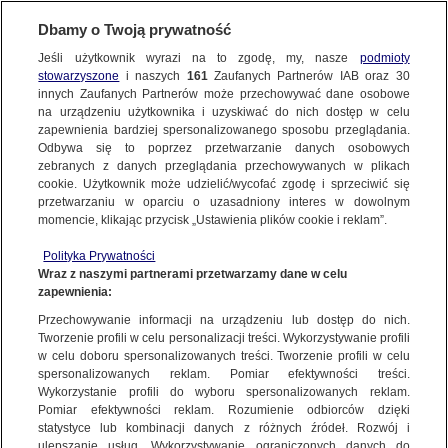
Dbamy o Twoją prywatność
Jeśli użytkownik wyrazi na to zgodę, my, nasze
podmioty
stowarzyszone
i naszych
161
Zaufanych Partnerów IAB oraz
30
NAJNOWSZE
innych Zaufanych Partnerów może przechowywać dane osobowe
na urządzeniu użytkownika i uzyskiwać do nich dostęp w celu
zapewnienia bardziej spersonalizowanego sposobu przeglądania.
Dzień dobry!
ZOBACZ FAKTY
Odbywa się to poprzez przetwarzanie danych osobowych
Jedno konto do wszystkich usług
zebranych z danych przeglądania przechowywanych w plikach
cookie. Użytkownik może udzielić/wycofać zgodę i sprzeciwić się
przetwarzaniu w oparciu o uzasadniony interes w dowolnym
FAKTY PO FAKTACH
momencie, klikając przycisk „Ustawienia plików cookie i reklam”.
ZALOGUJ SIĘ
Polityka Prywatności
FAKTY O ŚWIECIE
Wraz z naszymi partnerami przetwarzamy dane w celu
zapewnienia:
Zarejestruj się
Przechowywanie informacji na urządzeniu lub dostęp do nich.
Nie milkną komentarza po śmierci Kamila. Ofiar "będzie jeszcze więcej, jeśli
nie zmienimy tego, co nie działa"
WIĘCEJ
Tworzenie profili w celu personalizacji treści. Wykorzystywanie profili
Katarzyna Skalska/Fakty po Południu TVN24
w celu doboru spersonalizowanych treści. Tworzenie profili w celu
spersonalizowanych reklam. Pomiar efektywności treści.
Wykorzystanie profili do wyboru spersonalizowanych reklam.
KANAŁY
Pomiar efektywności reklam. Rozumienie odbiorców dzięki
FAKTY
|
FAKTY PO POŁUDNIU
statystyce lub kombinacji danych z różnych źródeł. Rozwój i
ulepszanie usług. Wykorzystywanie ograniczonych danych do