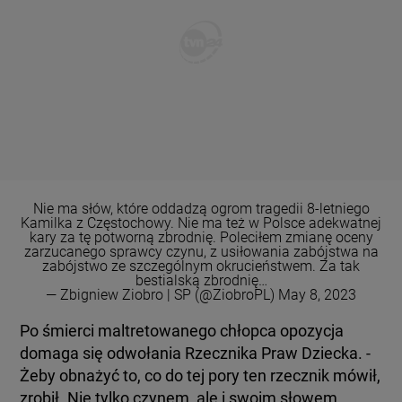
Nie ma słów, które oddadzą ogrom tragedii 8-letniego
Kamilka z Częstochowy. Nie ma też w Polsce adekwatnej
kary za tę potworną zbrodnię. Poleciłem zmianę oceny
zarzucanego sprawcy czynu, z usiłowania zabójstwa na
zabójstwo ze szczególnym okrucieństwem. Za tak
bestialską zbrodnię…
— Zbigniew Ziobro | SP (@ZiobroPL)
May 8, 2023
Po śmierci maltretowanego chłopca opozycja
domaga się odwołania Rzecznika Praw Dziecka. -
Żeby obnażyć to, co do tej pory ten rzecznik mówił,
zrobił. Nie tylko czynem, ale i swoim słowem