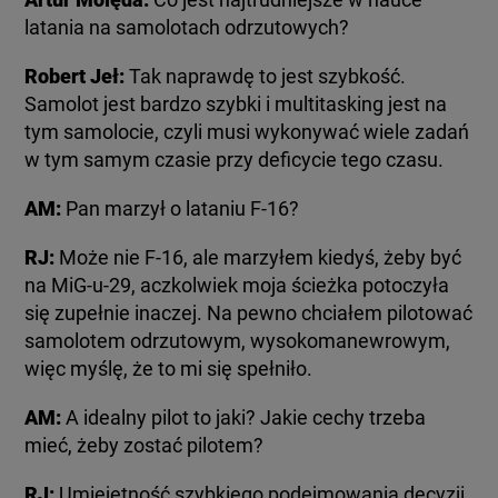
latania na samolotach odrzutowych?
Robert Jeł:
Tak naprawdę to jest szybkość.
Samolot jest bardzo szybki i multitasking jest na
tym samolocie, czyli musi wykonywać wiele zadań
w tym samym czasie przy deficycie tego czasu.
AM:
Pan marzył o lataniu F-16?
RJ:
Może nie F-16, ale marzyłem kiedyś, żeby być
na MiG-u-29, aczkolwiek moja ścieżka potoczyła
się zupełnie inaczej. Na pewno chciałem pilotować
samolotem odrzutowym, wysokomanewrowym,
więc myślę, że to mi się spełniło.
AM:
A idealny pilot to jaki? Jakie cechy trzeba
mieć, żeby zostać pilotem?
RJ:
Umiejętność szybkiego podejmowania decyzji,