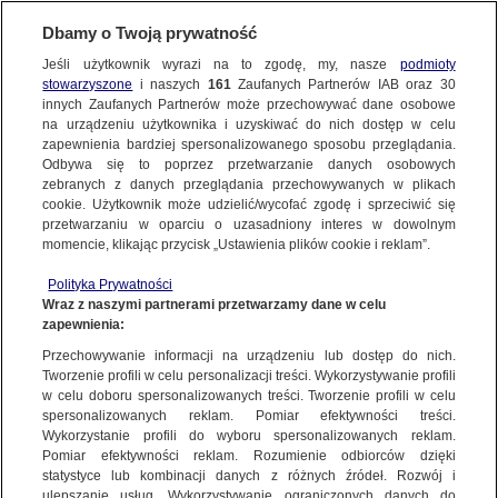
Dbamy o Twoją prywatność
Jeśli użytkownik wyrazi na to zgodę, my, nasze
podmioty
stowarzyszone
i naszych
161
Zaufanych Partnerów IAB oraz
30
NAJNOWSZE
innych Zaufanych Partnerów może przechowywać dane osobowe
na urządzeniu użytkownika i uzyskiwać do nich dostęp w celu
zapewnienia bardziej spersonalizowanego sposobu przeglądania.
Dzień dobry!
ZOBACZ FAKTY
Odbywa się to poprzez przetwarzanie danych osobowych
Jedno konto do wszystkich usług
zebranych z danych przeglądania przechowywanych w plikach
cookie. Użytkownik może udzielić/wycofać zgodę i sprzeciwić się
przetwarzaniu w oparciu o uzasadniony interes w dowolnym
FAKTY PO FAKTACH
momencie, klikając przycisk „Ustawienia plików cookie i reklam”.
ZALOGUJ SIĘ
Polityka Prywatności
FAKTY O ŚWIECIE
Wraz z naszymi partnerami przetwarzamy dane w celu
zapewnienia:
Zarejestruj się
Przechowywanie informacji na urządzeniu lub dostęp do nich.
Robert "Killer" Jeł zginął tragicznie. Bycie pilotem było spełnieniem jego
marzeń
WIĘCEJ
Tworzenie profili w celu personalizacji treści. Wykorzystywanie profili
Artur Molęda/Fakty po Południu TVN24
w celu doboru spersonalizowanych treści. Tworzenie profili w celu
spersonalizowanych reklam. Pomiar efektywności treści.
Wykorzystanie profili do wyboru spersonalizowanych reklam.
KANAŁY
Pomiar efektywności reklam. Rozumienie odbiorców dzięki
FAKTY
|
FAKTY PO POŁUDNIU
statystyce lub kombinacji danych z różnych źródeł. Rozwój i
ulepszanie usług. Wykorzystywanie ograniczonych danych do