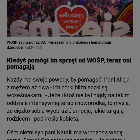
WOŚP zagra po raz 33. Tym razem dla onkologii i hematologii
dziecięcej
Fakty TVN
Kiedyś pomógł im sprzęt od WOŚP, teraz oni
pomagają
Każdy ma swoje powody, by pomagać. Pani Alicja
z mężem aż dwa - ich córki bliźniaczki są
wcześniakami. - Jeżeli ktoś nie był nigdy na takim
oddziale intensywnej terapii noworodka, to myślę,
że ciężko sobie wyobrazić emocje, jakie targają
rodzicem - podkreśla kobieta.
Ośmioletni syn pani Natalii ma wrodzoną wadę