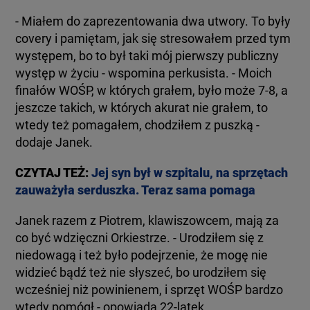
- Miałem do zaprezentowania dwa utwory. To były
covery i pamiętam, jak się stresowałem przed tym
występem, bo to był taki mój pierwszy publiczny
występ w życiu - wspomina perkusista. - Moich
finałów WOŚP, w których grałem, było może 7-8, a
jeszcze takich, w których akurat nie grałem, to
wtedy też pomagałem, chodziłem z puszką -
dodaje Janek.
CZYTAJ TEŻ:
Jej syn był w szpitalu, na sprzętach
zauważyła serduszka. Teraz sama pomaga
Janek razem z Piotrem, klawiszowcem, mają za
co być wdzięczni Orkiestrze. - Urodziłem się z
niedowagą i też było podejrzenie, że mogę nie
widzieć bądź też nie słyszeć, bo urodziłem się
wcześniej niż powinienem, i sprzęt WOŚP bardzo
wtedy pomógł - opowiada 22-latek.