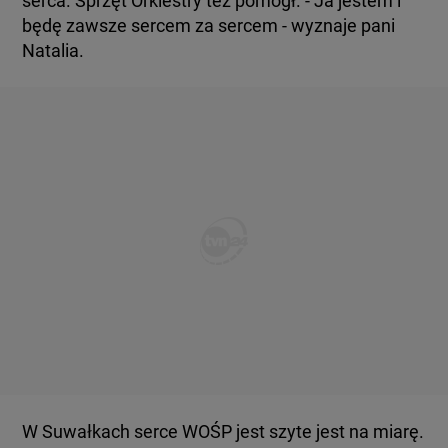
serca. Sprzęt Orkiestry też pomógł. - Ja jestem i
będę zawsze sercem za sercem - wyznaje pani
Natalia.
W Suwałkach serce WOŚP jest szyte jest na miarę.