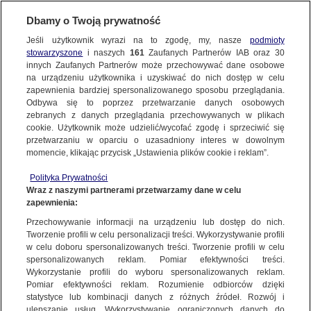
Dbamy o Twoją prywatność
Jeśli użytkownik wyrazi na to zgodę, my, nasze
podmioty
stowarzyszone
i naszych
161
Zaufanych Partnerów IAB oraz
30
NAJNOWSZE
innych Zaufanych Partnerów może przechowywać dane osobowe
na urządzeniu użytkownika i uzyskiwać do nich dostęp w celu
zapewnienia bardziej spersonalizowanego sposobu przeglądania.
Dzień dobry!
ZOBACZ FAKTY
Odbywa się to poprzez przetwarzanie danych osobowych
Jedno konto do wszystkich usług
zebranych z danych przeglądania przechowywanych w plikach
cookie. Użytkownik może udzielić/wycofać zgodę i sprzeciwić się
przetwarzaniu w oparciu o uzasadniony interes w dowolnym
FAKTY PO FAKTACH
momencie, klikając przycisk „Ustawienia plików cookie i reklam”.
ZALOGUJ SIĘ
Polityka Prywatności
FAKTY O ŚWIECIE
Wraz z naszymi partnerami przetwarzamy dane w celu
zapewnienia:
Zarejestruj się
Przechowywanie informacji na urządzeniu lub dostęp do nich.
Jedni szyją serduszka, inni ćwiczą repertuar. Przygotowania do 33. Finału
WOŚP idą pełną parą
WIĘCEJ
Tworzenie profili w celu personalizacji treści. Wykorzystywanie profili
Marta Kolbus/Fakty po Południu TVN24
w celu doboru spersonalizowanych treści. Tworzenie profili w celu
spersonalizowanych reklam. Pomiar efektywności treści.
Wykorzystanie profili do wyboru spersonalizowanych reklam.
KANAŁY
Pomiar efektywności reklam. Rozumienie odbiorców dzięki
FAKTY
|
FAKTY PO POŁUDNIU
statystyce lub kombinacji danych z różnych źródeł. Rozwój i
ulepszanie usług. Wykorzystywanie ograniczonych danych do