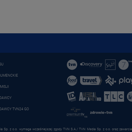
SU
SUMENCKIE
MISJI
ADAWCY
DAWCY TVN24 GO
a Sp. z o.o. wymaga wcześniejszej zgody TVN S.A./ TVN Media Sp. z o.o. oraz zawarcia 