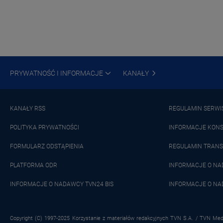
PRYWATNOŚĆ I INFORMACJE
KANAŁY
KANAŁY RSS
REGULAMIN SERWI
POLITYKA PRYWATNOŚCI
INFORMACJE KON
FORMULARZ ODSTĄPIENIA
REGULAMIN TRANS
PLATFORMA ODR
INFORMACJE O N
INFORMACJE O NADAWCY TVN24 BIS
INFORMACJE O NA
Copyright (C) 1997-2025 Korzystanie z materiałów redakcyjnych TVN S.A. / TVN Medi