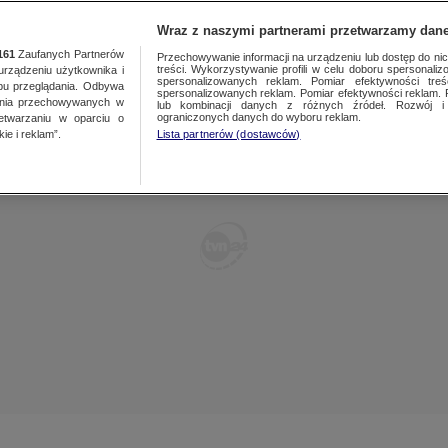
TY
FAKTY PO FAKTACH
FAKTY O ŚWIECIE
Wraz z naszymi partnerami przetwarzamy dane
161
Zaufanych Partnerów
Przechowywanie informacji na urządzeniu lub dostęp do nich.
treści. Wykorzystywanie profili w celu doboru spersonalizo
ządzeniu użytkownika i
spersonalizowanych reklam. Pomiar efektywności treś
bu przeglądania. Odbywa
spersonalizowanych reklam. Pomiar efektywności reklam. 
ania przechowywanych w
lub kombinacji danych z różnych źródeł. Rozwój i 
ograniczonych danych do wyboru reklam.
zetwarzaniu w oparciu o
ie i reklam”.
Lista partnerów (dostawców)