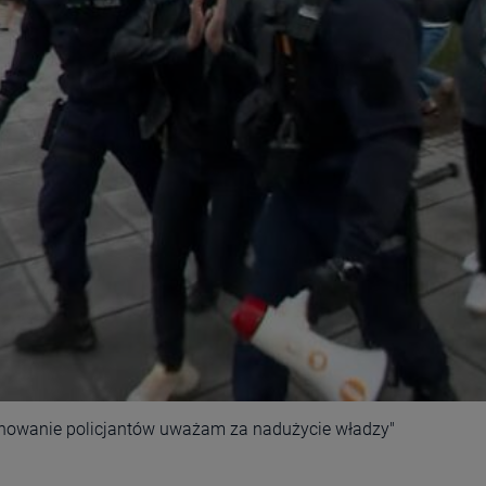
achowanie policjantów uważam za nadużycie władzy"