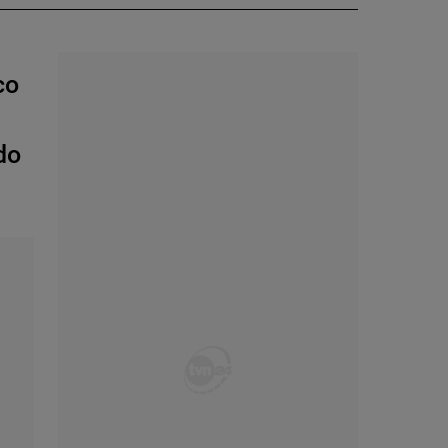
co
do