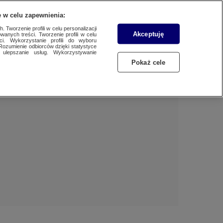
 w celu zapewnienia:
 Tworzenie profili w celu personalizacji
Akceptuję
wanych treści. Tworzenie profili w celu
Dzień dobry!
ci. Wykorzystanie profili do wyboru
Rozumienie odbiorców dzięki statystyce
Jedno konto do wszystkich usług
ulepszanie usług. Wykorzystywanie
Pokaż cele
ZALOGUJ SIĘ
Zarejestruj się