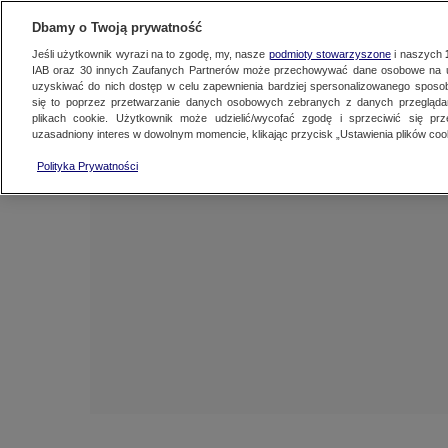
NAJNOWSZE
ZOBACZ FAK
Dbamy o Twoją prywatność
Jeśli użytkownik wyrazi na to zgodę, my, nasze
podmioty stowarzyszone
i naszych
IAB oraz
30
innych Zaufanych Partnerów może przechowywać dane osobowe na ur
uzyskiwać do nich dostęp w celu zapewnienia bardziej spersonalizowanego sposo
się to poprzez przetwarzanie danych osobowych zebranych z danych przegląd
plikach cookie. Użytkownik może udzielić/wycofać zgodę i sprzeciwić się pr
uzasadniony interes w dowolnym momencie, klikając przycisk „Ustawienia plików cook
Polityka Prywatności