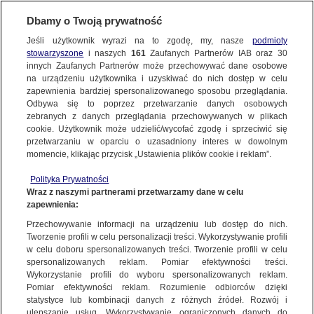
Dbamy o Twoją prywatność
Jeśli użytkownik wyrazi na to zgodę, my, nasze
podmioty
stowarzyszone
i naszych
161
Zaufanych Partnerów IAB oraz
30
NAJNOWSZE
innych Zaufanych Partnerów może przechowywać dane osobowe
na urządzeniu użytkownika i uzyskiwać do nich dostęp w celu
zapewnienia bardziej spersonalizowanego sposobu przeglądania.
Dzień dobry!
ZOBACZ FAKTY
Odbywa się to poprzez przetwarzanie danych osobowych
Jedno konto do wszystkich usług
zebranych z danych przeglądania przechowywanych w plikach
cookie. Użytkownik może udzielić/wycofać zgodę i sprzeciwić się
przetwarzaniu w oparciu o uzasadniony interes w dowolnym
FAKTY PO FAKTACH
momencie, klikając przycisk „Ustawienia plików cookie i reklam”.
ZALOGUJ SIĘ
Polityka Prywatności
FAKTY O ŚWIECIE
Wraz z naszymi partnerami przetwarzamy dane w celu
zapewnienia:
Zarejestruj się
Przechowywanie informacji na urządzeniu lub dostęp do nich.
Donald Tusk chce, żeby Polska uczestniczyła w "europejskiej żelaznej
kopule". Andrzejowi Dudzie to się nie podoba
WIĘCEJ
Tworzenie profili w celu personalizacji treści. Wykorzystywanie profili
Paweł Laskosz/Fakty po Południu TVN24
w celu doboru spersonalizowanych treści. Tworzenie profili w celu
spersonalizowanych reklam. Pomiar efektywności treści.
Wykorzystanie profili do wyboru spersonalizowanych reklam.
KANAŁY
Pomiar efektywności reklam. Rozumienie odbiorców dzięki
FAKTY
|
FAKTY PO POŁUDNIU
statystyce lub kombinacji danych z różnych źródeł. Rozwój i
ulepszanie usług. Wykorzystywanie ograniczonych danych do