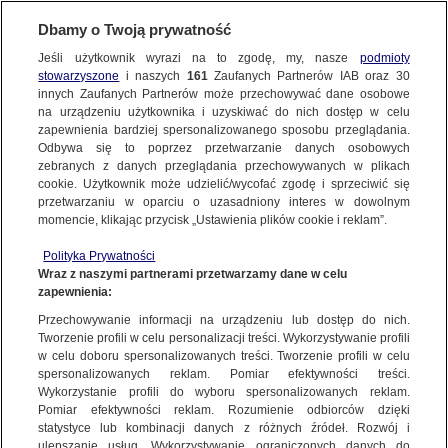
Dbamy o Twoją prywatność
Jeśli użytkownik wyrazi na to zgodę, my, nasze
podmioty
stowarzyszone
i naszych
161
Zaufanych Partnerów IAB oraz
30
NAJNOWSZE
innych Zaufanych Partnerów może przechowywać dane osobowe
na urządzeniu użytkownika i uzyskiwać do nich dostęp w celu
zapewnienia bardziej spersonalizowanego sposobu przeglądania.
Dzień dobry!
ZOBACZ FAKTY
Odbywa się to poprzez przetwarzanie danych osobowych
Jedno konto do wszystkich usług
zebranych z danych przeglądania przechowywanych w plikach
cookie. Użytkownik może udzielić/wycofać zgodę i sprzeciwić się
przetwarzaniu w oparciu o uzasadniony interes w dowolnym
FAKTY PO FAKTACH
momencie, klikając przycisk „Ustawienia plików cookie i reklam”.
ZALOGUJ SIĘ
Polityka Prywatności
FAKTY O ŚWIECIE
Wraz z naszymi partnerami przetwarzamy dane w celu
zapewnienia:
Zarejestruj się
Przechowywanie informacji na urządzeniu lub dostęp do nich.
Do Szczecina w regatach The Tall Ships Races przypłynęło półtora tysiąca
żeglarzy z całego świata
WIĘCEJ
Tworzenie profili w celu personalizacji treści. Wykorzystywanie profili
Marta Kolbus/Fakty po Południu TVN24
w celu doboru spersonalizowanych treści. Tworzenie profili w celu
spersonalizowanych reklam. Pomiar efektywności treści.
Wykorzystanie profili do wyboru spersonalizowanych reklam.
KANAŁY
Pomiar efektywności reklam. Rozumienie odbiorców dzięki
FAKTY
|
FAKTY PO POŁUDNIU
statystyce lub kombinacji danych z różnych źródeł. Rozwój i
ulepszanie usług. Wykorzystywanie ograniczonych danych do