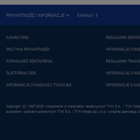
PRYWATNOŚĆ I INFORMACJE
KANAŁY
KANAŁY RSS
REGULAMIN SERWI
POLITYKA PRYWATNOŚCI
INFORMACJE KON
FORMULARZ ODSTĄPIENIA
REGULAMIN TRANS
PLATFORMA ODR
INFORMACJE O N
INFORMACJE O NADAWCY TVN24 BIS
INFORMACJE O NA
Copyright (C) 1997-2025 Korzystanie z materiałów redakcyjnych TVN S.A. / TVN Medi
autorskim i prawach pokrewnych TVN S.A. / TVN Media Sp. z o.o. wyraźnie zastrzega, 