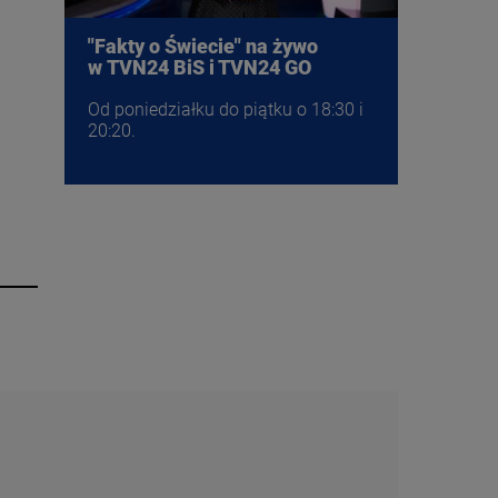
"Fakty o Świecie" na żywo
w TVN24 BiS i TVN24 GO
Od poniedziałku do piątku o 18:30 i
20:20.