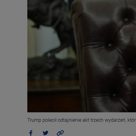
Trump polecił odtajnienie akt trzech wydarzeń, któ