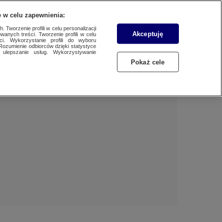
 w celu zapewnienia:
 Tworzenie profili w celu personalizacji
Akceptuję
wanych treści. Tworzenie profili w celu
Dzień dobry!
ci. Wykorzystanie profili do wyboru
Rozumienie odbiorców dzięki statystyce
Jedno konto do wszystkich usług
ulepszanie usług. Wykorzystywanie
Pokaż cele
ZALOGUJ SIĘ
Zarejestruj się