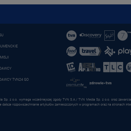
SU
SUMENCKIE
MISJI
ADAWCY
DAWCY TVN24 GO
a Sp. z o.o. wymaga wcześniejszej zgody TVN S.A./ TVN Media Sp. z o.o. oraz zawarcia 
że dalsze rozpowszechnianie artykułów zamieszczonych w programach oraz na stronach inte