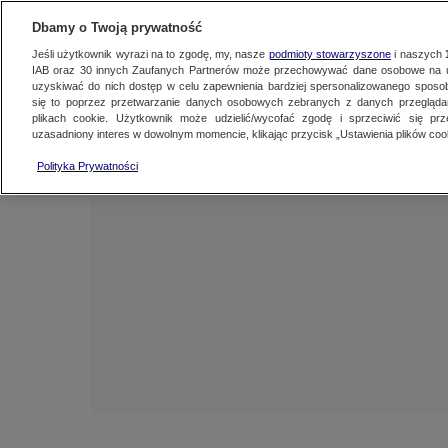
NAJNOWSZE
ZOBACZ FAK
Dbamy o Twoją prywatność
Jeśli użytkownik wyrazi na to zgodę, my, nasze
podmioty stowarzyszone
i naszych
IAB oraz
30
innych Zaufanych Partnerów może przechowywać dane osobowe na ur
uzyskiwać do nich dostęp w celu zapewnienia bardziej spersonalizowanego sposo
się to poprzez przetwarzanie danych osobowych zebranych z danych przegląd
plikach cookie. Użytkownik może udzielić/wycofać zgodę i sprzeciwić się pr
uzasadniony interes w dowolnym momencie, klikając przycisk „Ustawienia plików cook
Polityka Prywatności