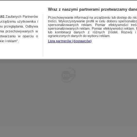
TY
FAKTY PO FAKTACH
FAKTY O ŚWIECIE
Wraz z naszymi partnerami przetwarzamy dane
161
Zaufanych Partnerów
Przechowywanie informacji na urządzeniu lub dostęp do nich.
treści. Wykorzystywanie profili w celu doboru spersonalizo
ządzeniu użytkownika i
spersonalizowanych reklam. Pomiar efektywności treś
bu przeglądania. Odbywa
spersonalizowanych reklam. Pomiar efektywności reklam. 
ania przechowywanych w
lub kombinacji danych z różnych źródeł. Rozwój i 
ograniczonych danych do wyboru reklam.
zetwarzaniu w oparciu o
ie i reklam”.
Lista partnerów (dostawców)