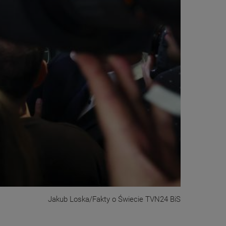
Jakub Loska/Fakty o Świecie TVN24 BiS