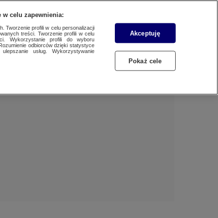
 w celu zapewnienia:
 Tworzenie profili w celu personalizacji
Akceptuję
wanych treści. Tworzenie profili w celu
Dzień dobry!
ci. Wykorzystanie profili do wyboru
Rozumienie odbiorców dzięki statystyce
Jedno konto do wszystkich usług
ulepszanie usług. Wykorzystywanie
Pokaż cele
ZALOGUJ SIĘ
Zarejestruj się