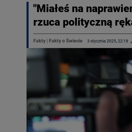
"Miałeś na naprawien
rzuca polityczną rę
Fakty
|
Fakty o Świecie
3 stycznia 2025, 22:18