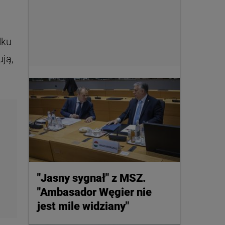
lku
ją,
"Jasny sygnał" z MSZ.
"Ambasador Węgier nie
jest mile widziany"