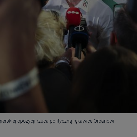
ęgierskiej opozycji rzuca polityczną rękawice Orbanowi