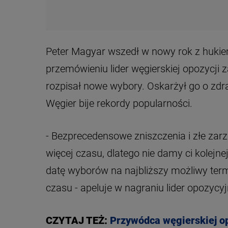
Peter Magyar wszedł w nowy rok z huk
przemówieniu lider węgierskiej opozycji 
rozpisał nowe wybory. Oskarżył go o zd
Węgier bije rekordy popularności.
- Bezprecedensowe zniszczenia i złe za
więcej czasu, dlatego nie damy ci kole
datę wyborów na najbliższy możliwy termi
czasu
- apeluje w nagraniu lider opozycyjn
CZYTAJ TEŻ:
Przywódca węgierskiej opo