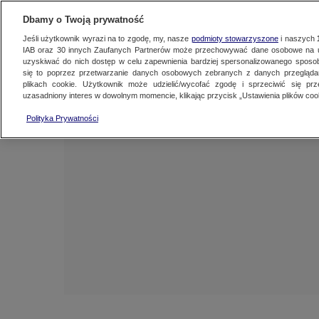
NAJNOWSZE
ZOBACZ FAK
Dbamy o Twoją prywatność
Jeśli użytkownik wyrazi na to zgodę, my, nasze
podmioty stowarzyszone
i naszych
IAB oraz
30
innych Zaufanych Partnerów może przechowywać dane osobowe na ur
uzyskiwać do nich dostęp w celu zapewnienia bardziej spersonalizowanego sposo
się to poprzez przetwarzanie danych osobowych zebranych z danych przegląd
plikach cookie. Użytkownik może udzielić/wycofać zgodę i sprzeciwić się pr
uzasadniony interes w dowolnym momencie, klikając przycisk „Ustawienia plików cook
Polityka Prywatności