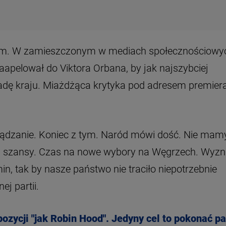
iem. W zamieszczonym w mediach społecznościowy
zaapelował do Viktora Orbana, by jak najszybciej
radę kraju. Miażdżąca krytyka pod adresem premier
rządzanie. Koniec z tym. Naród mówi dość. Nie mam
jnej szansy. Czas na nowe wybory na Węgrzech. Wyz
n, tak by nasze państwo nie traciło niepotrzebnie
ej partii.
zycji "jak Robin Hood". Jedyny cel to pokonać pa