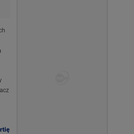
ch
a
y
nacz
rtię