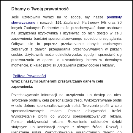
Dbamy o Twoją prywatność
Jeśli użytkownik wyrazi na to zgodę, my, nasze
podmioty
stowarzyszone
i naszych
161
Zaufanych Partnerów IAB oraz
30
NAJNOWSZE
innych Zaufanych Partnerów może przechowywać dane osobowe
na urządzeniu użytkownika i uzyskiwać do nich dostęp w celu
zapewnienia bardziej spersonalizowanego sposobu przeglądania.
Dzień dobry!
ZOBACZ FAKTY
Odbywa się to poprzez przetwarzanie danych osobowych
Jedno konto do wszystkich usług
zebranych z danych przeglądania przechowywanych w plikach
cookie. Użytkownik może udzielić/wycofać zgodę i sprzeciwić się
przetwarzaniu w oparciu o uzasadniony interes w dowolnym
FAKTY PO FAKTACH
momencie, klikając przycisk „Ustawienia plików cookie i reklam”.
ZALOGUJ SIĘ
Polityka Prywatności
FAKTY O ŚWIECIE
Wraz z naszymi partnerami przetwarzamy dane w celu
zapewnienia:
Zarejestruj się
Przechowywanie informacji na urządzeniu lub dostęp do nich.
Lider CDU/CSU Friedrich Merz chce przywrócić stałe kontrole na
granicach. Ma duże szanse zostać kanclerzem
WIĘCEJ
Tworzenie profili w celu personalizacji treści. Wykorzystywanie profili
Jakub Loska/Fakty o Świecie TVN24 BiS
w celu doboru spersonalizowanych treści. Tworzenie profili w celu
spersonalizowanych reklam. Pomiar efektywności treści.
Wykorzystanie profili do wyboru spersonalizowanych reklam.
KANAŁY
Pomiar efektywności reklam. Rozumienie odbiorców dzięki
FAKTY
|
FAKTY O ŚWIECIE
statystyce lub kombinacji danych z różnych źródeł. Rozwój i
ulepszanie usług. Wykorzystywanie ograniczonych danych do