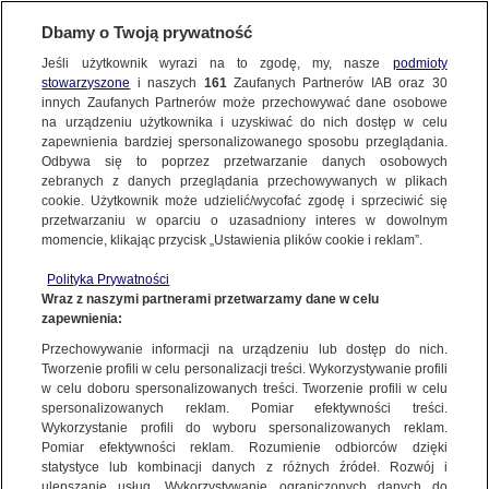
Dbamy o Twoją prywatność
FAKTY
|
FAKTY O ŚWIECIE
Jeśli użytkownik wyrazi na to zgodę, my, nasze
podmioty
stowarzyszone
i naszych
161
Zaufanych Partnerów IAB oraz
30
NAJNOWSZE
Coolcation to skandynawska propozycja
innych Zaufanych Partnerów może przechowywać dane osobowe
dla tych, którzy nie lubią spędzać wakacji
na urządzeniu użytkownika i uzyskiwać do nich dostęp w celu
zapewnienia bardziej spersonalizowanego sposobu przeglądania.
w upałach
Dzień dobry!
ZOBACZ FAKTY
Odbywa się to poprzez przetwarzanie danych osobowych
Jedno konto do wszystkich usług
zebranych z danych przeglądania przechowywanych w plikach
18 CZERWCA
 2024
 22:04
cookie. Użytkownik może udzielić/wycofać zgodę i sprzeciwić się
przetwarzaniu w oparciu o uzasadniony interes w dowolnym
FAKTY PO FAKTACH
momencie, klikając przycisk „Ustawienia plików cookie i reklam”.
ZALOGUJ SIĘ
Polityka Prywatności
FAKTY O ŚWIECIE
Wraz z naszymi partnerami przetwarzamy dane w celu
Upały w Ameryce, upały na południu Europy.
zapewnienia:
Zarejestruj się
Propozycję dla tych, którzy nie lubią spędzać
Przechowywanie informacji na urządzeniu lub dostęp do nich.
wakacji w upałach, mają kraje skandynawskie.
WIĘCEJ
Tworzenie profili w celu personalizacji treści. Wykorzystywanie profili
Szwecja i Norwegia zapraszają na coolcation.
w celu doboru spersonalizowanych treści. Tworzenie profili w celu
spersonalizowanych reklam. Pomiar efektywności treści.
Wykorzystanie profili do wyboru spersonalizowanych reklam.
KANAŁY
Pomiar efektywności reklam. Rozumienie odbiorców dzięki
statystyce lub kombinacji danych z różnych źródeł. Rozwój i
ulepszanie usług. Wykorzystywanie ograniczonych danych do