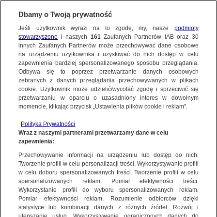
Dbamy o Twoją prywatność
Jeśli użytkownik wyrazi na to zgodę, my, nasze
podmioty
stowarzyszone
i naszych
161
Zaufanych Partnerów IAB oraz
30
NAJNOWSZE
innych Zaufanych Partnerów może przechowywać dane osobowe
na urządzeniu użytkownika i uzyskiwać do nich dostęp w celu
zapewnienia bardziej spersonalizowanego sposobu przeglądania.
Dzień dobry!
ZOBACZ FAKTY
Odbywa się to poprzez przetwarzanie danych osobowych
Jedno konto do wszystkich usług
zebranych z danych przeglądania przechowywanych w plikach
cookie. Użytkownik może udzielić/wycofać zgodę i sprzeciwić się
przetwarzaniu w oparciu o uzasadniony interes w dowolnym
FAKTY PO FAKTACH
momencie, klikając przycisk „Ustawienia plików cookie i reklam”.
ZALOGUJ SIĘ
Polityka Prywatności
FAKTY O ŚWIECIE
Wraz z naszymi partnerami przetwarzamy dane w celu
zapewnienia:
Zarejestruj się
Przechowywanie informacji na urządzeniu lub dostęp do nich.
19.09.2021 | Wypadek na trasie Białystok-Bobrowniki. Nie żyje kierowca i
troje dzieci
WIĘCEJ
Tworzenie profili w celu personalizacji treści. Wykorzystywanie profili
Fakty TVN
w celu doboru spersonalizowanych treści. Tworzenie profili w celu
spersonalizowanych reklam. Pomiar efektywności treści.
Wykorzystanie profili do wyboru spersonalizowanych reklam.
KANAŁY
Pomiar efektywności reklam. Rozumienie odbiorców dzięki
FAKTY
|
ZOBACZ FAKTY
statystyce lub kombinacji danych z różnych źródeł. Rozwój i
ulepszanie usług. Wykorzystywanie ograniczonych danych do