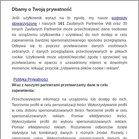
Dbamy o Twoją prywatność
Jeśli użytkownik wyrazi na to zgodę, my, nasze
podmioty
stowarzyszone
i naszych
161
Zaufanych Partnerów IAB oraz
30
NAJNOWSZE
innych Zaufanych Partnerów może przechowywać dane osobowe
na urządzeniu użytkownika i uzyskiwać do nich dostęp w celu
zapewnienia bardziej spersonalizowanego sposobu przeglądania.
Dzień dobry!
ZOBACZ FAKTY
Odbywa się to poprzez przetwarzanie danych osobowych
Jedno konto do wszystkich usług
zebranych z danych przeglądania przechowywanych w plikach
cookie. Użytkownik może udzielić/wycofać zgodę i sprzeciwić się
przetwarzaniu w oparciu o uzasadniony interes w dowolnym
FAKTY PO FAKTACH
momencie, klikając przycisk „Ustawienia plików cookie i reklam”.
ZALOGUJ SIĘ
Polityka Prywatności
FAKTY O ŚWIECIE
Wraz z naszymi partnerami przetwarzamy dane w celu
zapewnienia:
Zarejestruj się
Przechowywanie informacji na urządzeniu lub dostęp do nich.
Rusza sezon narciarski. Na stokach specjalne wytyczne
WIĘCEJ
Tworzenie profili w celu personalizacji treści. Wykorzystywanie profili
Fakty TVN
w celu doboru spersonalizowanych treści. Tworzenie profili w celu
spersonalizowanych reklam. Pomiar efektywności treści.
Wykorzystanie profili do wyboru spersonalizowanych reklam.
KANAŁY
Pomiar efektywności reklam. Rozumienie odbiorców dzięki
FAKTY
|
ZOBACZ FAKTY
statystyce lub kombinacji danych z różnych źródeł. Rozwój i
ulepszanie usług. Wykorzystywanie ograniczonych danych do