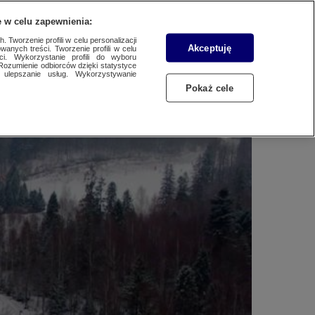
 w celu zapewnienia:
 Tworzenie profili w celu personalizacji
Akceptuję
wanych treści. Tworzenie profili w celu
48-letni narciarz
Dzień dobry!
ci. Wykorzystanie profili do wyboru
Rozumienie odbiorców dzięki statystyce
Jedno konto do wszystkich usług
ulepszanie usług. Wykorzystywanie
Pokaż cele
ZALOGUJ SIĘ
Zarejestruj się