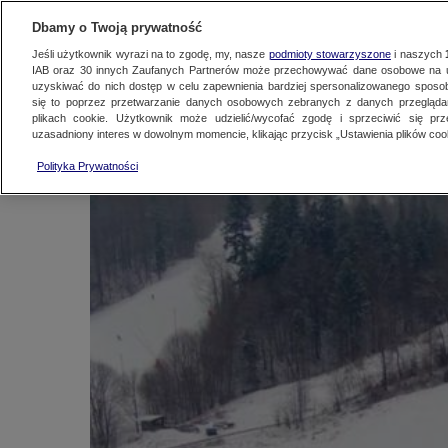
NAJNOWSZE
ZOBACZ FAK
Dbamy o Twoją prywatność
Jeśli użytkownik wyrazi na to zgodę, my, nasze
podmioty stowarzyszone
i naszych
IAB oraz
30
innych Zaufanych Partnerów może przechowywać dane osobowe na ur
Tragiczny wypadek n
uzyskiwać do nich dostęp w celu zapewnienia bardziej spersonalizowanego sposo
się to poprzez przetwarzanie danych osobowych zebranych z danych przegląd
plikach cookie. Użytkownik może udzielić/wycofać zgodę i sprzeciwić się pr
uzasadniony interes w dowolnym momencie, klikając przycisk „Ustawienia plików cook
Fakty
|
Zobacz Fakty
14 lutego 2025, 20:33
Ren
Polityka Prywatności