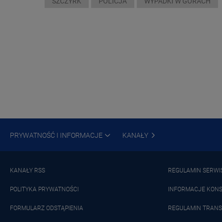
SZCZYRK
POLICJA
WYPADKI W GÓRACH
PRYWATNOŚĆ I INFORMACJE
KANAŁY
KANAŁY RSS
REGULAMIN SERWI
POLITYKA PRYWATNOŚCI
INFORMACJE KON
FORMULARZ ODSTĄPIENIA
REGULAMIN TRANS