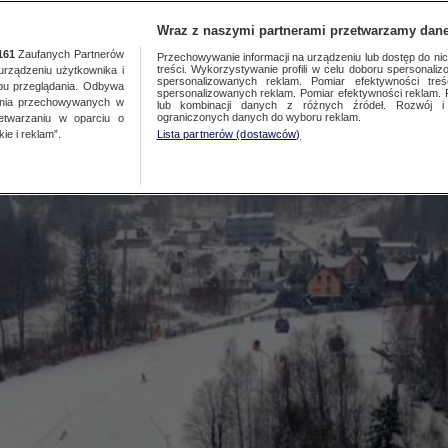
TY
FAKTY PO FAKTACH
FAKTY O ŚWIECIE
Wraz z naszymi partnerami przetwarzamy dane
161
Zaufanych Partnerów
Przechowywanie informacji na urządzeniu lub dostęp do nich.
treści. Wykorzystywanie profili w celu doboru spersonalizo
ządzeniu użytkownika i
a stoku w Szczyrku. Zginął 
spersonalizowanych reklam. Pomiar efektywności treś
bu przeglądania. Odbywa
spersonalizowanych reklam. Pomiar efektywności reklam. 
ania przechowywanych w
lub kombinacji danych z różnych źródeł. Rozwój i 
ograniczonych danych do wyboru reklam.
zetwarzaniu w oparciu o
ie i reklam”.
Lista partnerów (dostawców)
ata Kijowska
Źródło:
Fakty TVN