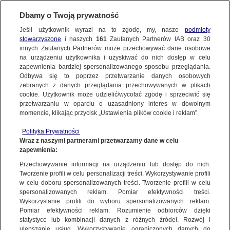
Dbamy o Twoją prywatność
Jeśli użytkownik wyrazi na to zgodę, my, nasze
podmioty
stowarzyszone
i naszych
161
Zaufanych Partnerów IAB oraz
30
NAJNOWSZE
innych Zaufanych Partnerów może przechowywać dane osobowe
na urządzeniu użytkownika i uzyskiwać do nich dostęp w celu
zapewnienia bardziej spersonalizowanego sposobu przeglądania.
Dzień dobry!
ZOBACZ FAKTY
Odbywa się to poprzez przetwarzanie danych osobowych
Jedno konto do wszystkich usług
zebranych z danych przeglądania przechowywanych w plikach
cookie. Użytkownik może udzielić/wycofać zgodę i sprzeciwić się
przetwarzaniu w oparciu o uzasadniony interes w dowolnym
FAKTY PO FAKTACH
momencie, klikając przycisk „Ustawienia plików cookie i reklam”.
ZALOGUJ SIĘ
Polityka Prywatności
FAKTY O ŚWIECIE
Wraz z naszymi partnerami przetwarzamy dane w celu
zapewnienia:
Zarejestruj się
Przechowywanie informacji na urządzeniu lub dostęp do nich.
Szlachetna Paczka wystartowała ze swoją coroczną akcją. Dlaczego
warto się zaangażować?
WIĘCEJ
Tworzenie profili w celu personalizacji treści. Wykorzystywanie profili
Małgorzata Mielcarek/Fakty TVN
w celu doboru spersonalizowanych treści. Tworzenie profili w celu
spersonalizowanych reklam. Pomiar efektywności treści.
Wykorzystanie profili do wyboru spersonalizowanych reklam.
KANAŁY
Pomiar efektywności reklam. Rozumienie odbiorców dzięki
FAKTY
|
ZOBACZ FAKTY
statystyce lub kombinacji danych z różnych źródeł. Rozwój i
ulepszanie usług. Wykorzystywanie ograniczonych danych do