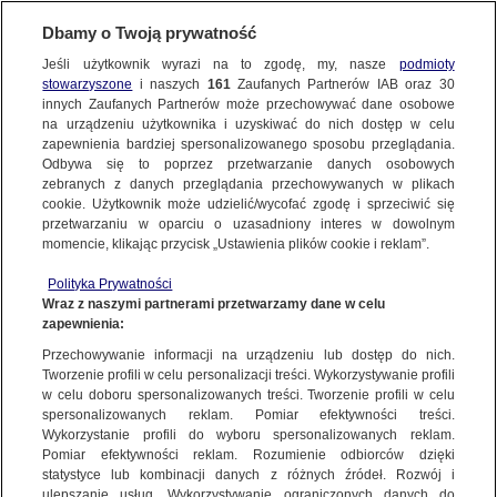
Dbamy o Twoją prywatność
FAKTY
|
ZOBACZ FAKTY
Jeśli użytkownik wyrazi na to zgodę, my, nasze
podmioty
stowarzyszone
i naszych
161
Zaufanych Partnerów IAB oraz
30
NAJNOWSZE
Sondaże wieszczą dotkliwą porażkę po 14
innych Zaufanych Partnerów może przechowywać dane osobowe
latach u władzy. "Ludzie mają dość
na urządzeniu użytkownika i uzyskiwać do nich dostęp w celu
zapewnienia bardziej spersonalizowanego sposobu przeglądania.
kłamstw i niekompetencji"
Dzień dobry!
ZOBACZ FAKTY
Odbywa się to poprzez przetwarzanie danych osobowych
Jedno konto do wszystkich usług
zebranych z danych przeglądania przechowywanych w plikach
3 LIPCA
 2024
 20:47
cookie. Użytkownik może udzielić/wycofać zgodę i sprzeciwić się
przetwarzaniu w oparciu o uzasadniony interes w dowolnym
FAKTY PO FAKTACH
momencie, klikając przycisk „Ustawienia plików cookie i reklam”.
ZALOGUJ SIĘ
Polityka Prywatności
FAKTY O ŚWIECIE
Wraz z naszymi partnerami przetwarzamy dane w celu
W czwartek w Wielkiej Brytanii odbędą się wybory
zapewnienia:
Zarejestruj się
parlamentarne. Sondaże wskazują, że rządzący
Przechowywanie informacji na urządzeniu lub dostęp do nich.
krajem od 14 lat torysi oddadzą władzę Partii
WIĘCEJ
Tworzenie profili w celu personalizacji treści. Wykorzystywanie profili
Pracy. Eksperci oceniają, że to będzie
w celu doboru spersonalizowanych treści. Tworzenie profili w celu
spersonalizowanych reklam. Pomiar efektywności treści.
spektakularna poraża partii Rishiego Sunaka.
Wykorzystanie profili do wyboru spersonalizowanych reklam.
KANAŁY
Pomiar efektywności reklam. Rozumienie odbiorców dzięki
statystyce lub kombinacji danych z różnych źródeł. Rozwój i
ulepszanie usług. Wykorzystywanie ograniczonych danych do