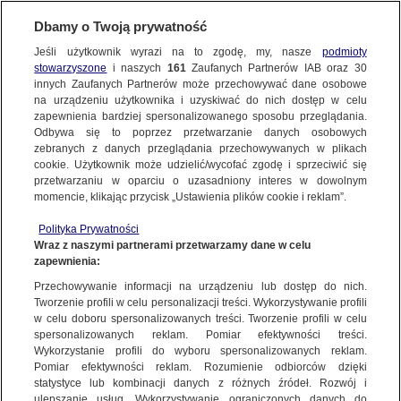
Dbamy o Twoją prywatność
Jeśli użytkownik wyrazi na to zgodę, my, nasze
podmioty
stowarzyszone
i naszych
161
Zaufanych Partnerów IAB oraz
30
NAJNOWSZE
innych Zaufanych Partnerów może przechowywać dane osobowe
na urządzeniu użytkownika i uzyskiwać do nich dostęp w celu
zapewnienia bardziej spersonalizowanego sposobu przeglądania.
Dzień dobry!
ZOBACZ FAKTY
Odbywa się to poprzez przetwarzanie danych osobowych
Jedno konto do wszystkich usług
zebranych z danych przeglądania przechowywanych w plikach
cookie. Użytkownik może udzielić/wycofać zgodę i sprzeciwić się
przetwarzaniu w oparciu o uzasadniony interes w dowolnym
FAKTY PO FAKTACH
momencie, klikając przycisk „Ustawienia plików cookie i reklam”.
ZALOGUJ SIĘ
Polityka Prywatności
FAKTY O ŚWIECIE
Wraz z naszymi partnerami przetwarzamy dane w celu
zapewnienia:
Zarejestruj się
Przechowywanie informacji na urządzeniu lub dostęp do nich.
Sławosz Uznański-Wiśniewski przeprowadzi w kosmosie szereg
eksperymentów, także dla polskich firm
WIĘCEJ
Tworzenie profili w celu personalizacji treści. Wykorzystywanie profili
Hubert Kijek/Fakty TVN
w celu doboru spersonalizowanych treści. Tworzenie profili w celu
spersonalizowanych reklam. Pomiar efektywności treści.
Wykorzystanie profili do wyboru spersonalizowanych reklam.
KANAŁY
Pomiar efektywności reklam. Rozumienie odbiorców dzięki
FAKTY
|
ZOBACZ FAKTY
statystyce lub kombinacji danych z różnych źródeł. Rozwój i
ulepszanie usług. Wykorzystywanie ograniczonych danych do