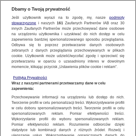
Dbamy o Twoją prywatność
Jeśli użytkownik wyrazi na to zgodę, my, nasze
podmioty
stowarzyszone
i naszych
161
Zaufanych Partnerów IAB oraz
30
NAJNOWSZE
innych Zaufanych Partnerów może przechowywać dane osobowe
na urządzeniu użytkownika i uzyskiwać do nich dostęp w celu
zapewnienia bardziej spersonalizowanego sposobu przeglądania.
Dzień dobry!
ZOBACZ FAKTY
Odbywa się to poprzez przetwarzanie danych osobowych
Jedno konto do wszystkich usług
zebranych z danych przeglądania przechowywanych w plikach
cookie. Użytkownik może udzielić/wycofać zgodę i sprzeciwić się
przetwarzaniu w oparciu o uzasadniony interes w dowolnym
FAKTY PO FAKTACH
momencie, klikając przycisk „Ustawienia plików cookie i reklam”.
ZALOGUJ SIĘ
Polityka Prywatności
FAKTY O ŚWIECIE
Wraz z naszymi partnerami przetwarzamy dane w celu
zapewnienia:
Zarejestruj się
Przechowywanie informacji na urządzeniu lub dostęp do nich.
Sala zabaw, miejsce spotkań dla rodziców i nowe gabinety w Instytucie
Centrum Zdrowia Matki Polki
WIĘCEJ
Tworzenie profili w celu personalizacji treści. Wykorzystywanie profili
Adrianna Otręba/Fakty TVN
w celu doboru spersonalizowanych treści. Tworzenie profili w celu
spersonalizowanych reklam. Pomiar efektywności treści.
Wykorzystanie profili do wyboru spersonalizowanych reklam.
KANAŁY
Pomiar efektywności reklam. Rozumienie odbiorców dzięki
FAKTY
|
ZOBACZ FAKTY
statystyce lub kombinacji danych z różnych źródeł. Rozwój i
ulepszanie usług. Wykorzystywanie ograniczonych danych do