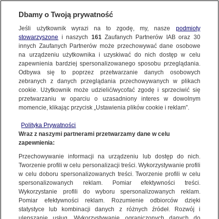
Dbamy o Twoją prywatność
Jeśli użytkownik wyrazi na to zgodę, my, nasze
podmioty
stowarzyszone
i naszych
161
Zaufanych Partnerów IAB oraz
30
NAJNOWSZE
innych Zaufanych Partnerów może przechowywać dane osobowe
na urządzeniu użytkownika i uzyskiwać do nich dostęp w celu
zapewnienia bardziej spersonalizowanego sposobu przeglądania.
Dzień dobry!
ZOBACZ FAKTY
Odbywa się to poprzez przetwarzanie danych osobowych
Jedno konto do wszystkich usług
zebranych z danych przeglądania przechowywanych w plikach
cookie. Użytkownik może udzielić/wycofać zgodę i sprzeciwić się
przetwarzaniu w oparciu o uzasadniony interes w dowolnym
FAKTY PO FAKTACH
momencie, klikając przycisk „Ustawienia plików cookie i reklam”.
ZALOGUJ SIĘ
Polityka Prywatności
FAKTY O ŚWIECIE
Wraz z naszymi partnerami przetwarzamy dane w celu
zapewnienia:
Zarejestruj się
Przechowywanie informacji na urządzeniu lub dostęp do nich.
27.06.2021 | Komisja poparła ustawę anty-TVN. Porozumienie nie poddaje
się ze swoją poprawką
WIĘCEJ
Tworzenie profili w celu personalizacji treści. Wykorzystywanie profili
Maciej Knapik | Fakty TVN
w celu doboru spersonalizowanych treści. Tworzenie profili w celu
spersonalizowanych reklam. Pomiar efektywności treści.
Wykorzystanie profili do wyboru spersonalizowanych reklam.
KANAŁY
Pomiar efektywności reklam. Rozumienie odbiorców dzięki
FAKTY
|
ZOBACZ FAKTY
statystyce lub kombinacji danych z różnych źródeł. Rozwój i
ulepszanie usług. Wykorzystywanie ograniczonych danych do