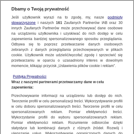
Dbamy o Twoją prywatność
Jeśli użytkownik wyrazi na to zgodę, my, nasze
podmioty
stowarzyszone
i naszych
161
Zaufanych Partnerów IAB oraz
30
NAJNOWSZE
innych Zaufanych Partnerów może przechowywać dane osobowe
na urządzeniu użytkownika i uzyskiwać do nich dostęp w celu
zapewnienia bardziej spersonalizowanego sposobu przeglądania.
Dzień dobry!
ZOBACZ FAKTY
Odbywa się to poprzez przetwarzanie danych osobowych
Jedno konto do wszystkich usług
zebranych z danych przeglądania przechowywanych w plikach
cookie. Użytkownik może udzielić/wycofać zgodę i sprzeciwić się
przetwarzaniu w oparciu o uzasadniony interes w dowolnym
FAKTY PO FAKTACH
momencie, klikając przycisk „Ustawienia plików cookie i reklam”.
ZALOGUJ SIĘ
Polityka Prywatności
FAKTY O ŚWIECIE
Wraz z naszymi partnerami przetwarzamy dane w celu
zapewnienia:
Zarejestruj się
Przechowywanie informacji na urządzeniu lub dostęp do nich.
02.07.2021 | Seminarium w Orchard Lake zakończy działalność. Skandal
seksualny w tle
WIĘCEJ
Tworzenie profili w celu personalizacji treści. Wykorzystywanie profili
Renata Kijowska | Fakty TVN
w celu doboru spersonalizowanych treści. Tworzenie profili w celu
spersonalizowanych reklam. Pomiar efektywności treści.
Wykorzystanie profili do wyboru spersonalizowanych reklam.
KANAŁY
Pomiar efektywności reklam. Rozumienie odbiorców dzięki
FAKTY
|
ZOBACZ FAKTY
statystyce lub kombinacji danych z różnych źródeł. Rozwój i
ulepszanie usług. Wykorzystywanie ograniczonych danych do