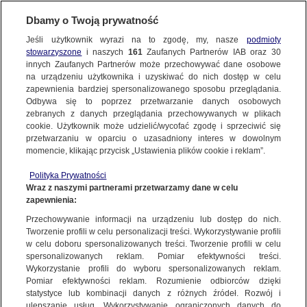
Dbamy o Twoją prywatność
Jeśli użytkownik wyrazi na to zgodę, my, nasze
podmioty
stowarzyszone
i naszych
161
Zaufanych Partnerów IAB oraz
30
NAJNOWSZE
innych Zaufanych Partnerów może przechowywać dane osobowe
na urządzeniu użytkownika i uzyskiwać do nich dostęp w celu
zapewnienia bardziej spersonalizowanego sposobu przeglądania.
Dzień dobry!
ZOBACZ FAKTY
Odbywa się to poprzez przetwarzanie danych osobowych
Jedno konto do wszystkich usług
zebranych z danych przeglądania przechowywanych w plikach
cookie. Użytkownik może udzielić/wycofać zgodę i sprzeciwić się
przetwarzaniu w oparciu o uzasadniony interes w dowolnym
FAKTY PO FAKTACH
momencie, klikając przycisk „Ustawienia plików cookie i reklam”.
ZALOGUJ SIĘ
Polityka Prywatności
FAKTY O ŚWIECIE
Wraz z naszymi partnerami przetwarzamy dane w celu
zapewnienia:
Zarejestruj się
Przechowywanie informacji na urządzeniu lub dostęp do nich.
Samochód uderzył w pędzący pociąg. W aucie były zaparowane szyby
WIĘCEJ
Tworzenie profili w celu personalizacji treści. Wykorzystywanie profili
Małgorzata Mielcarek/Fakty TVN
w celu doboru spersonalizowanych treści. Tworzenie profili w celu
spersonalizowanych reklam. Pomiar efektywności treści.
Wykorzystanie profili do wyboru spersonalizowanych reklam.
KANAŁY
Pomiar efektywności reklam. Rozumienie odbiorców dzięki
FAKTY
|
ZOBACZ FAKTY
statystyce lub kombinacji danych z różnych źródeł. Rozwój i
ulepszanie usług. Wykorzystywanie ograniczonych danych do