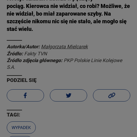
pociąg. Kierowca nie widział, co robi? Możliwe, że
nie widział, bo miał zaparowane szyby. Na
szczęście nikomu nic się nie stało, ale mogło się
stać wielu.
Autorka/Autor:
Małgorzata Mielcarek
Źródło:
Fakty TVN
Źródło zdjęcia głównego:
PKP Polskie Linie Kolejowe
S.A.
PODZIEL SIĘ
TAGI:
WYPADEK