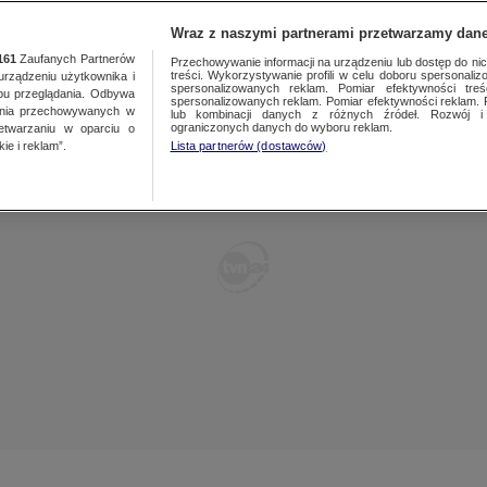
TY
FAKTY PO FAKTACH
FAKTY O ŚWIECIE
Wraz z naszymi partnerami przetwarzamy dane
161
Zaufanych Partnerów
Przechowywanie informacji na urządzeniu lub dostęp do nich.
treści. Wykorzystywanie profili w celu doboru spersonalizo
ządzeniu użytkownika i
spersonalizowanych reklam. Pomiar efektywności treś
bu przeglądania. Odbywa
spersonalizowanych reklam. Pomiar efektywności reklam. 
ania przechowywanych w
lub kombinacji danych z różnych źródeł. Rozwój i 
ograniczonych danych do wyboru reklam.
zetwarzaniu w oparciu o
ie i reklam”.
Lista partnerów (dostawców)