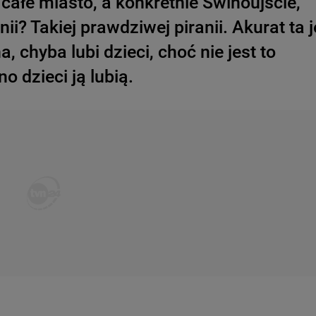
 całe miasto, a konkretnie Świnoujście,
ii? Takiej prawdziwej piranii. Akurat ta j
chyba lubi dzieci, choć nie jest to
o dzieci ją lubią.