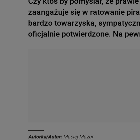
Czy ktoś by pomyślał, że prawie
zaangażuje się w ratowanie piran
bardzo towarzyska, sympatyczna, 
oficjalnie potwierdzone. Na pewn
Autorka/Autor:
Maciej Mazur