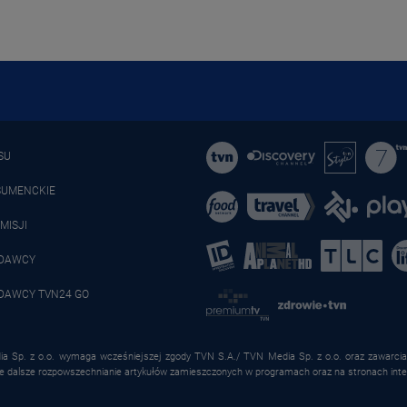
SU
SUMENCKIE
MISJI
ADAWCY
DAWCY TVN24 GO
a Sp. z o.o. wymaga wcześniejszej zgody TVN S.A./ TVN Media Sp. z o.o. oraz zawarcia 
że dalsze rozpowszechnianie artykułów zamieszczonych w programach oraz na stronach inte