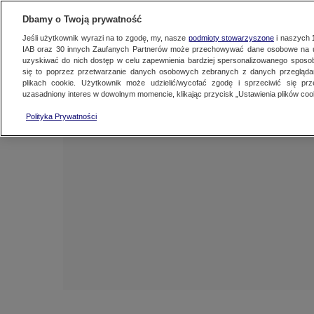
NAJNOWSZE
ZOBACZ FAK
Dbamy o Twoją prywatność
Jeśli użytkownik wyrazi na to zgodę, my, nasze
podmioty stowarzyszone
i naszych
IAB oraz
30
innych Zaufanych Partnerów może przechowywać dane osobowe na ur
uzyskiwać do nich dostęp w celu zapewnienia bardziej spersonalizowanego sposo
się to poprzez przetwarzanie danych osobowych zebranych z danych przegląd
plikach cookie. Użytkownik może udzielić/wycofać zgodę i sprzeciwić się pr
uzasadniony interes w dowolnym momencie, klikając przycisk „Ustawienia plików cook
Polityka Prywatności