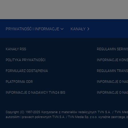
PRYWATNOŚĆ I INFORMACJE
KANAŁY
KANAŁY RSS
REGULAMIN SERWI
POLITYKA PRYWATNOŚCI
INFORMACJE KON
FORMULARZ ODSTĄPIENIA
REGULAMIN TRANS
PLATFORMA ODR
INFORMACJE O N
INFORMACJE O NADAWCY TVN24 BIS
INFORMACJE O NA
Copyright (C) 1997-2025 Korzystanie z materiałów redakcyjnych TVN S.A. / TVN Medi
autorskim i prawach pokrewnych TVN S.A. / TVN Media Sp. z o.o. wyraźnie zastrzega, 