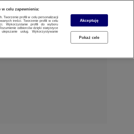
 w celu zapewnienia:
 Tworzenie profili w celu personalizacji
Akceptuję
wanych treści. Tworzenie profili w celu
Dzień dobry!
ci. Wykorzystanie profili do wyboru
Rozumienie odbiorców dzięki statystyce
Jedno konto do wszystkich usług
ulepszanie usług. Wykorzystywanie
Pokaż cele
ZALOGUJ SIĘ
Zarejestruj się