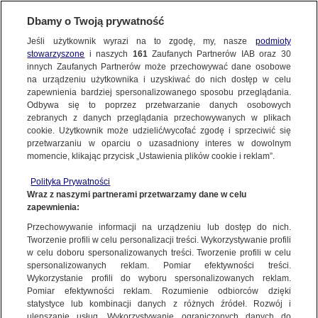
Dbamy o Twoją prywatność
Jeśli użytkownik wyrazi na to zgodę, my, nasze
podmioty
stowarzyszone
i naszych
161
Zaufanych Partnerów IAB oraz
30
NAJNOWSZE
innych Zaufanych Partnerów może przechowywać dane osobowe
na urządzeniu użytkownika i uzyskiwać do nich dostęp w celu
zapewnienia bardziej spersonalizowanego sposobu przeglądania.
Dzień dobry!
ZOBACZ FAKTY
Odbywa się to poprzez przetwarzanie danych osobowych
Jedno konto do wszystkich usług
zebranych z danych przeglądania przechowywanych w plikach
cookie. Użytkownik może udzielić/wycofać zgodę i sprzeciwić się
przetwarzaniu w oparciu o uzasadniony interes w dowolnym
FAKTY PO FAKTACH
momencie, klikając przycisk „Ustawienia plików cookie i reklam”.
ZALOGUJ SIĘ
Polityka Prywatności
FAKTY O ŚWIECIE
Wraz z naszymi partnerami przetwarzamy dane w celu
zapewnienia:
Zarejestruj się
Przechowywanie informacji na urządzeniu lub dostęp do nich.
15.10.2019 | Ostatnie posiedzenie Sejmu VIII kadencji. Plotka o dymisji
Banasia i kara dla Nitrasa
WIĘCEJ
Tworzenie profili w celu personalizacji treści. Wykorzystywanie profili
Katarzyna Kolenda-Zaleska | Fakty TVN
w celu doboru spersonalizowanych treści. Tworzenie profili w celu
spersonalizowanych reklam. Pomiar efektywności treści.
Wykorzystanie profili do wyboru spersonalizowanych reklam.
KANAŁY
Pomiar efektywności reklam. Rozumienie odbiorców dzięki
FAKTY
|
ZOBACZ FAKTY
statystyce lub kombinacji danych z różnych źródeł. Rozwój i
ulepszanie usług. Wykorzystywanie ograniczonych danych do