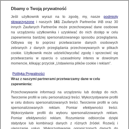
Dbamy o Twoją prywatność
Jeśli użytkownik wyrazi na to zgodę, my, nasze
podmioty
stowarzyszone
i naszych
161
Zaufanych Partnerów IAB oraz
30
NAJNOWSZE
innych Zaufanych Partnerów może przechowywać dane osobowe
na urządzeniu użytkownika i uzyskiwać do nich dostęp w celu
zapewnienia bardziej spersonalizowanego sposobu przeglądania.
Dzień dobry!
ZOBACZ FAKTY
Odbywa się to poprzez przetwarzanie danych osobowych
Jedno konto do wszystkich usług
zebranych z danych przeglądania przechowywanych w plikach
cookie. Użytkownik może udzielić/wycofać zgodę i sprzeciwić się
przetwarzaniu w oparciu o uzasadniony interes w dowolnym
FAKTY PO FAKTACH
momencie, klikając przycisk „Ustawienia plików cookie i reklam”.
ZALOGUJ SIĘ
Polityka Prywatności
FAKTY O ŚWIECIE
Wraz z naszymi partnerami przetwarzamy dane w celu
zapewnienia:
Zarejestruj się
Przechowywanie informacji na urządzeniu lub dostęp do nich.
Jak grillować, żeby uniknąć zagrożeń dla zdrowia? Porady lekarzy i
dietetyków
WIĘCEJ
Tworzenie profili w celu personalizacji treści. Wykorzystywanie profili
Marek Nowicki/Fakty TVN
w celu doboru spersonalizowanych treści. Tworzenie profili w celu
spersonalizowanych reklam. Pomiar efektywności treści.
Wykorzystanie profili do wyboru spersonalizowanych reklam.
KANAŁY
Pomiar efektywności reklam. Rozumienie odbiorców dzięki
FAKTY
|
ZOBACZ FAKTY
statystyce lub kombinacji danych z różnych źródeł. Rozwój i
ulepszanie usług. Wykorzystywanie ograniczonych danych do