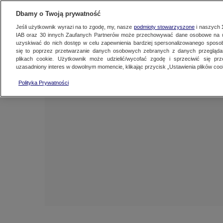
NAJNOWSZE
ZOBACZ FAK
Dbamy o Twoją prywatność
Jeśli użytkownik wyrazi na to zgodę, my, nasze
podmioty stowarzyszone
i naszych
IAB oraz
30
innych Zaufanych Partnerów może przechowywać dane osobowe na ur
uzyskiwać do nich dostęp w celu zapewnienia bardziej spersonalizowanego sposo
się to poprzez przetwarzanie danych osobowych zebranych z danych przegląd
plikach cookie. Użytkownik może udzielić/wycofać zgodę i sprzeciwić się pr
uzasadniony interes w dowolnym momencie, klikając przycisk „Ustawienia plików cook
Polityka Prywatności