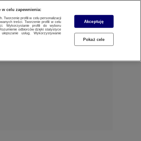
 w celu zapewnienia:
 Tworzenie profili w celu personalizacji
Akceptuję
wanych treści. Tworzenie profili w celu
Dzień dobry!
ci. Wykorzystanie profili do wyboru
Rozumienie odbiorców dzięki statystyce
Jedno konto do wszystkich usług
ulepszanie usług. Wykorzystywanie
Pokaż cele
ZALOGUJ SIĘ
Zarejestruj się