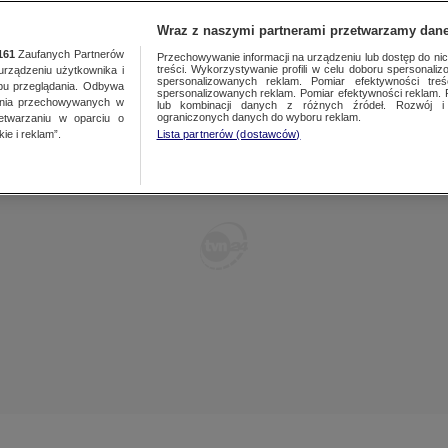
TY
FAKTY PO FAKTACH
FAKTY O ŚWIECIE
Wraz z naszymi partnerami przetwarzamy dane
161
Zaufanych Partnerów
Przechowywanie informacji na urządzeniu lub dostęp do nich.
treści. Wykorzystywanie profili w celu doboru spersonalizo
ządzeniu użytkownika i
spersonalizowanych reklam. Pomiar efektywności treś
bu przeglądania. Odbywa
spersonalizowanych reklam. Pomiar efektywności reklam. 
ania przechowywanych w
lub kombinacji danych z różnych źródeł. Rozwój i 
ograniczonych danych do wyboru reklam.
zetwarzaniu w oparciu o
ie i reklam”.
Lista partnerów (dostawców)