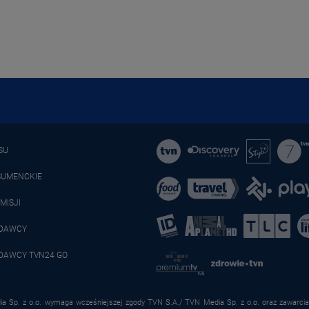
SU
SUMENCKIE
MISJI
ADAWCY
DAWCY TVN24 GO
a Sp. z o.o. wymaga wcześniejszej zgody TVN S.A./ TVN Media Sp. z o.o. oraz zawarcia 