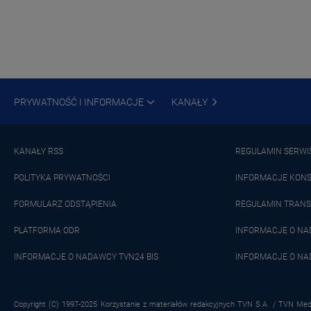
PRYWATNOŚĆ I INFORMACJE
KANAŁY
KANAŁY RSS
REGULAMIN SERWI
POLITYKA PRYWATNOŚCI
INFORMACJE KON
FORMULARZ ODSTĄPIENIA
REGULAMIN TRANS
PLATFORMA ODR
INFORMACJE O N
INFORMACJE O NADAWCY TVN24 BIS
INFORMACJE O NA
Copyright (C) 1997-2025 Korzystanie z materiałów redakcyjnych TVN S.A. / TVN Medi