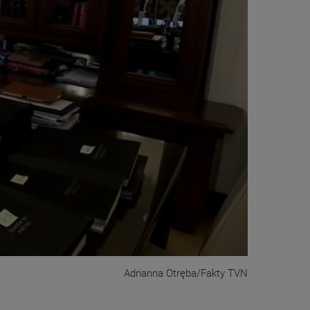
Adrianna Otręba/Fakty TVN